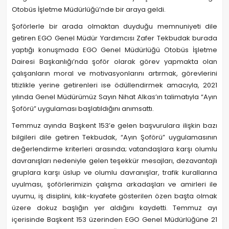
Otobüs İşletme Müdürlüğü’nde bir araya geldi.
Şoförlerle bir arada olmaktan duyduğu memnuniyeti dile
getiren EGO Genel Müdür Yardımcısı Zafer Tekbudak burada
yaptığı konuşmada EGO Genel Müdürlüğü Otobüs İşletme
Dairesi Başkanlığı’nda şoför olarak görev yapmakta olan
çalışanların moral ve motivasyonlarını artırmak, görevlerini
titizlikle yerine getirenleri ise ödüllendirmek amacıyla, 2021
yılında Genel Müdürümüz Sayın Nihat Alkas’ın talimatıyla “Ayın
Şoförü” uygulaması başlatıldığını anımsattı.
Temmuz ayında Başkent 153’e gelen başvurulara ilişkin bazı
bilgileri dile getiren Tekbudak, “Ayın Şoförü” uygulamasının
değerlendirme kriterleri arasında; vatandaşlara karşı olumlu
davranışları nedeniyle gelen teşekkür mesajları, dezavantajlı
gruplara karşı üslup ve olumlu davranışlar, trafik kurallarına
uyulması, şoförlerimizin çalışma arkadaşları ve amirleri ile
uyumu, iş disiplini, kılık-kıyafete gösterilen özen başta olmak
üzere dokuz başlığın yer aldığını kaydetti. Temmuz ayı
içerisinde Başkent 153 üzerinden EGO Genel Müdürlüğüne 21