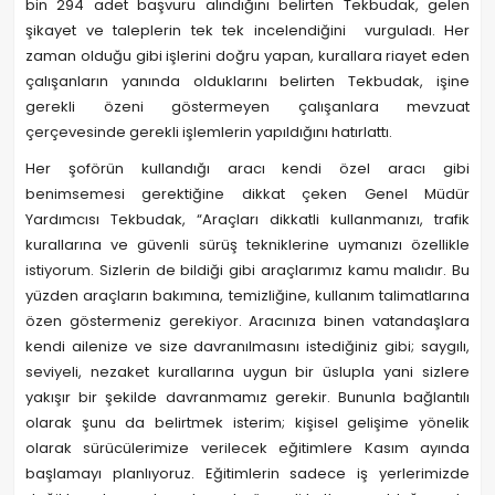
bin 294 adet başvuru alındığını belirten Tekbudak, gelen
şikayet ve taleplerin tek tek incelendiğini vurguladı. Her
zaman olduğu gibi işlerini doğru yapan, kurallara riayet eden
çalışanların yanında olduklarını belirten Tekbudak, işine
gerekli özeni göstermeyen çalışanlara mevzuat
çerçevesinde gerekli işlemlerin yapıldığını hatırlattı.
Her şoförün kullandığı aracı kendi özel aracı gibi
benimsemesi gerektiğine dikkat çeken Genel Müdür
Yardımcısı Tekbudak, “Araçları dikkatli kullanmanızı, trafik
kurallarına ve güvenli sürüş tekniklerine uymanızı özellikle
istiyorum. Sizlerin de bildiği gibi araçlarımız kamu malıdır. Bu
yüzden araçların bakımına, temizliğine, kullanım talimatlarına
özen göstermeniz gerekiyor. Aracınıza binen vatandaşlara
kendi ailenize ve size davranılmasını istediğiniz gibi; saygılı,
seviyeli, nezaket kurallarına uygun bir üslupla yani sizlere
yakışır bir şekilde davranmamız gerekir. Bununla bağlantılı
olarak şunu da belirtmek isterim; kişisel gelişime yönelik
olarak sürücülerimize verilecek eğitimlere Kasım ayında
başlamayı planlıyoruz. Eğitimlerin sadece iş yerlerimizde