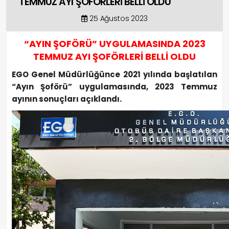
TEMMUZ AYI ŞOFÖRLERİ BELLİ OLDU
25 Ağustos 2023
“AYIN ŞOFÖRÜ” UYGULAMASINDA 2023
TEMMUZ AYI ŞOFÖRLERİ BELLİ OLDU
EGO Genel Müdürlüğünce 2021 yılında başlatılan
“Ayın Şoförü” uygulamasında, 2023 Temmuz
ayının sonuçları açıklandı.