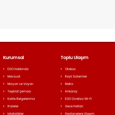
Kurumsal
Toplu Ulaşım
EGO Hakkında
Otobüs
Mevzuat
Raylı Sistemler
Misyon ve Vizyon
Metro
Teşkilat Şeması
Ankaray
Kalite Belgelerimiz
EGO Ücretsiz Wi-Fi
İhaleler
Gece Hatları
İstatistikler
Hastanelere Ulaşım