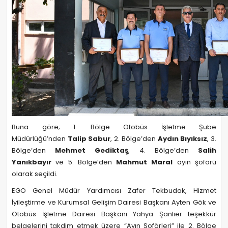
Buna göre; 1. Bölge Otobüs İşletme Şube
Müdürlüğü’nden
Talip Sabur
, 2. Bölge’den
Aydın Bıyıksız
, 3.
Bölge’den
Mehmet Gediktaş
, 4. Bölge’den
Salih
Yanıkbayır
ve 5. Bölge’den
Mahmut Maral
ayın şoförü
olarak seçildi.
EGO Genel Müdür Yardımcısı Zafer Tekbudak, Hizmet
İyileştirme ve Kurumsal Gelişim Dairesi Başkanı Ayten Gök ve
Otobüs İşletme Dairesi Başkanı Yahya Şanlıer teşekkür
belgelerini takdim etmek üzere “Ayın Şoförleri” ile 2. Bölge