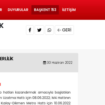
R
DUYURULAR
BAŞKENT 153
İLETIŞIM
İK
GERI
RLİLİK
30 Haziran 2022
I
hatları kazandırmak amacıyla başlatılan
m Uzatma Hattı için 08.06.2022; M4 Hattının
Kızılay-Dikmen Metro Hattı için 10.06.2022