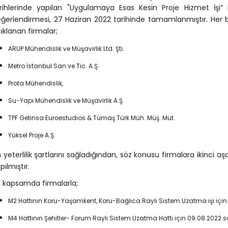
rihlerinde yapılan "Uygulamaya Esas Kesin Proje Hizmet İşi” i
ğerlendirmesi, 27 Haziran 2022 tarihinde tamamlanmıştır. Her bir
ıklanan firmalar;
ARUP Mühendislik ve Müşavirlik Ltd. Şti.
Metro İstanbul San.ve Tic. A.Ş.
Prota Mühendislik,
Su-Yapı Mühendislik ve Müşavirlik A.Ş.
TPF Getinsa Euroestudios & Tümaş Türk Müh. Müş. Müt.
Yüksel Proje A.Ş.
 yeterlilik şartlarını sağladığından, söz konusu firmalara ikinci a
pılmıştır.
 kapsamda firmalarla;
M2 Hattının Koru-Yaşamkent, Koru-Bağlıca Raylı Sistem Uzatma işi için
M4 Hattının Şehitler- Forum Raylı Sistem Uzatma Hattı için 09.08.2022 s