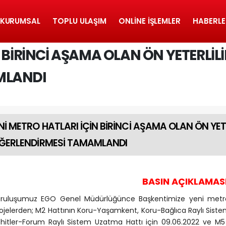
KURUMSAL
TOPLU ULAŞIM
ONLINE İŞLEMLER
HABERLE
 BİRİNCİ AŞAMA OLAN ÖN YETERLİL
MLANDI
Nİ METRO HATLARI İÇİN BİRİNCİ AŞAMA OLAN ÖN YETE
ĞERLENDİRMESİ TAMAMLANDI
BASIN AÇIKLAMAS
ruluşumuz EGO Genel Müdürlüğünce Başkentimize yeni metro 
ojelerden; M2 Hattının Koru-Yaşamkent, Koru-Bağlıca Raylı Siste
hitler-Forum Raylı Sistem Uzatma Hattı için 09.06.2022 ve M5 