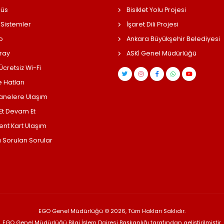
üs
Bisiklet Yolu Projesi
 Sistemler
İşaret Dili Projesi
o
Ankara Büyükşehir Belediyesi
ray
ASKİ Genel Müdürlüğü
cretsiz Wi-Fi
 Hatları
anelere Ulaşım
 Et Devam Et
ent Kart Ulaşım
a Sorulan Sorular
EGO Genel Müdürlüğü © 2026, Tüm Hakları Saklıdır.
EGO Genel Müdürlüğü Bilgi İşlem Dairesi Başkanlığı tarafından geliştirilmiştir.