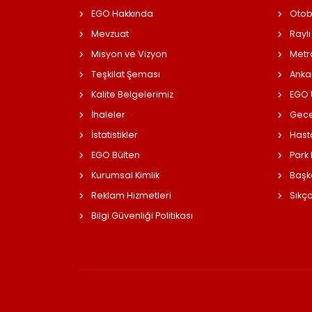
EGO Hakkında
Otob
Mevzuat
Raylı
Misyon ve Vizyon
Metr
Teşkilat Şeması
Anka
Kalite Belgelerimiz
EGO Ü
İhaleler
Gece
İstatistikler
Hast
EGO Bülten
Park
Kurumsal Kimlik
Başk
Reklam Hizmetleri
Sıkç
Bilgi Güvenliği Politikası