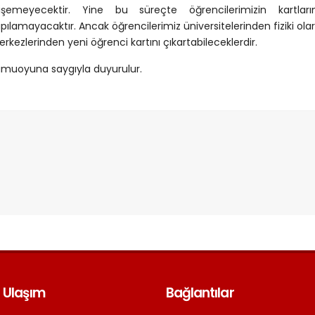
rişemeyecektir. Yine bu süreçte öğrencilerimizin kart
pılamayacaktır. Ancak öğrencilerimiz üniversitelerinden fiziki olar
rkezlerinden yeni öğrenci kartını çıkartabileceklerdir.
muoyuna saygıyla duyurulur.
 Ulaşım
Bağlantılar