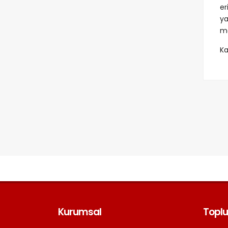
e
ya
me
Ka
Kurumsal
Toplu