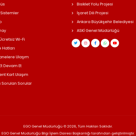
üs
Bisiklet Yolu Projesi
 Sistemler
İşaret Dili Projesi
o
Ankara Büyükşehir Belediyesi
ray
ASKİ Genel Müdürlüğü
cretsiz Wi-Fi
 Hatları
anelere Ulaşım
 Et Devam Et
ent Kart Ulaşım
a Sorulan Sorular
EGO Genel Müdürlüğü © 2026, Tüm Hakları Saklıdır.
EGO Genel Müdürlüğü Bilgi İşlem Dairesi Başkanlığı tarafından geliştirilmiştir.