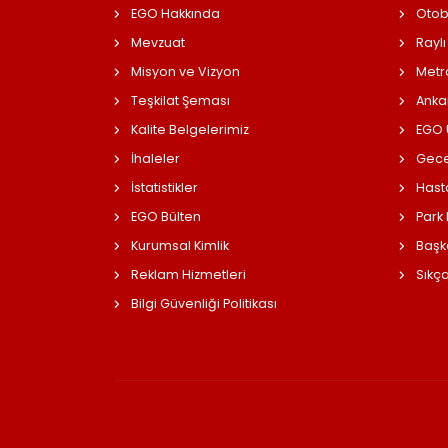
EGO Hakkında
Otob
Mevzuat
Raylı
Misyon ve Vizyon
Metr
Teşkilat Şeması
Anka
Kalite Belgelerimiz
EGO Ü
İhaleler
Gece
İstatistikler
Hast
EGO Bülten
Park
Kurumsal Kimlik
Başk
Reklam Hizmetleri
Sıkç
Bilgi Güvenliği Politikası