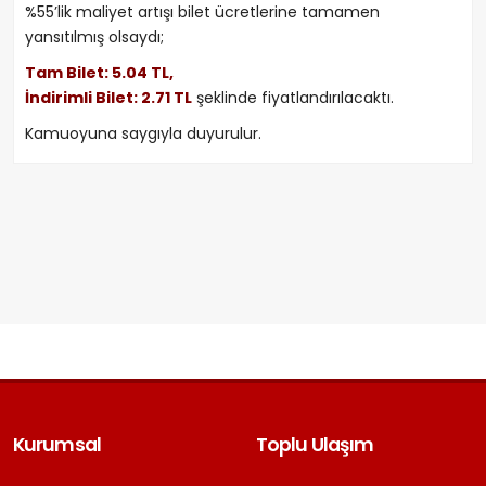
%55’lik maliyet artışı bilet ücretlerine tamamen
yansıtılmış olsaydı;
Tam Bilet: 5.04 TL,
İndirimli Bilet: 2.71 TL
şeklinde fiyatlandırılacaktı.
Kamuoyuna saygıyla duyurulur.
Kurumsal
Toplu Ulaşım