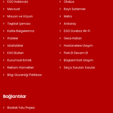
EGO Hakkında
Otobüs
Mevzuat
Raylı Sistemler
Misyon ve Vizyon
Metro
Teşkilat Şeması
Ankaray
Kalite Belgelerimiz
EGO Ücretsiz Wi-Fi
İhaleler
Gece Hatları
İstatistikler
Hastanelere Ulaşım
EGO Bülten
Park Et Devam Et
Kurumsal Kimlik
Başkent Kart Ulaşım
Reklam Hizmetleri
Sıkça Sorulan Sorular
Bilgi Güvenliği Politikası
Bağlantılar
Bisiklet Yolu Projesi