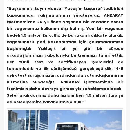
“Başkanımız Sayın Mansur Yavaş’ın tasarruf tedbirleri
kapsamında çalışmalarımızı yürütüyoruz. ANKARAY
İşletmemizde 24 yıl önce yaşanan bir kazadan sonra
bir vagonumuz kullanım dışı kalmış. Yeni bir vagonun
bedeli 1,5 milyon Euro. Biz de bu rakamı dikkate alarak,
vagonumuzu geri kazandırmak için çalışmalarımıza
başlamıştık. Yaklaşık bir yıl gibi bir sürede
arkadaşlarımızın çabalarıyla bu trenimizi tamir ettik.
Her türlü test ve sertifikasyon işlemlerini de
tamamladık ve ilk sürüşümüzü gerçekleştirdik. 4-5
aylık test sürüşümüzün ardından da vatandaşlarımızın
hizmetine sunacağız. ANKARAY İşletmemizde bir
trenimizin daha devreye girmesiyle rahatlama olacak.
Sefer aralıklarımız daha hızlanırken, 1,5 milyon Euro’yu
da belediyemize kazandırmış olduk.”