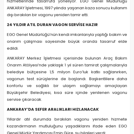
hizmetlerinde tasarrufa yöneliyor. EGO Genel Müdürlüğü
ANKARAY İşletmesi, 1997 yılında yaşanan kaza sonucu kullanım
dışı bırakılan bir vagonu yeniden tamir etti.
24 YILDIR ATIL DURAN VAGON SERVİSE HAZIR
EGO Genel Müdürlüğü’nün kendi imkanlarıyla yaptığı bakım ve
onarım çalışması sayesinde büyük oranda tasarruf elde
edildi.
ANKARAY Merkez İşletmesi içerisinde bulunan Araç Bakım
Onarım Atölyesi’nde yaklaşık 1 yıl süren tamirat çalışmalarıyla
belediye bütçesine 1,5 milyon Euro’luk katkı sağlanırken,
vagonun test sürüşlerine de başlandı. Başkentlilere daha
konforlu ve sağlıklı bir ulaşım sağlamayı amaçlayan
Büyükşehir Belediyesi, kısa süre içinde yenilenen vagonu
servise çıkaracak.
ANKARAY’DA SEFER ARALIKLARI HIZLANACAK
Yıllardır atıl durumda bırakılan vagonu yeniden hizmete
kazandırmanın mutluluğunu yaşadıklarını ifade eden EGO
Genel Müdür Yardımcısı Emin Güre, şu bilgileri verdi: