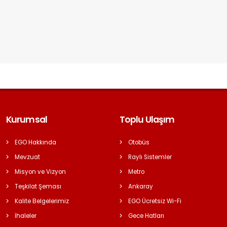
Kurumsal
Toplu Ulaşım
EGO Hakkında
Otobüs
Mevzuat
Raylı Sistemler
Misyon ve Vizyon
Metro
Teşkilat Şeması
Ankaray
Kalite Belgelerimiz
EGO Ücretsiz Wi-Fi
İhaleler
Gece Hatları