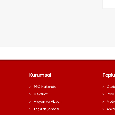
Kurumsal
Toplu
EGO Hakkında
Otob
Mevzuat
Raylı
Misyon ve Vizyon
Metr
Teşkilat Şeması
Anka