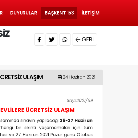
R
DUYURULAR
BAŞKENT 153
İLETIŞIM
SİZ
GERI
ÜCRETSİZ ULAŞIM
24 Haziran 2021
Sayı:2021/69
EVLİLERE ÜCRETSİZ ULAŞIM
psamında sınavın yapılacağı
26-27 Haziran
erhangi bir sıkıntı yaşamamaları için tüm
artesi ve 27 Haziran 2021 Pazar günü Otobüs