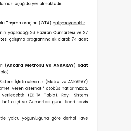
nlaması aşağıda yer almaktadır.
plu Taşıma araçları (ÖTA)
çalışmayacaktır
.
in yapılacağı 26 Haziran Cumartesi ve 27
tesi çalışma programına ek olarak 74 adet
ri (
Ankara Metrosu ve ANKARAY
)
saat
blo).
 Sistem İşletmelerimiz (Metro ve ANKARAY)
zmeti veren alternatif otobüs hatlarımızda,
erilecektir (EK-1A Tablo). Raylı Sistem
hafta içi ve Cumartesi günü ticari servis
erde yolcu yoğunluğuna göre derhal ilave