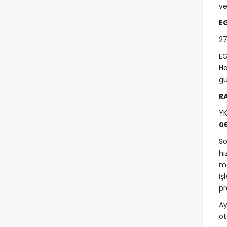
ve
E
27
EG
Ha
gü
R
YK
0
So
hi
me
İş
pr
Ay
ot