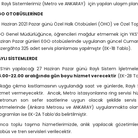
 Raylı Sistemlerimiz (Metro ve ANKARAY) için yapılan ulaşım pla
GO OTOBÜSLERİNDE
 Haziran 2021 Pazar günü Özel Halk Otobüsleri (ÖHO) ve Özel To
O Genel Müdürlüğünce, öğrencileri mağdur etmemek için YKS’n
ziran Pazar günleri EGO otobüslerinde uygulanan güncel Cumar
zergâhta 325 adet servis planlaması yapılmıştır (EK-1B Tablo).
AYLI SİSTEMLERDE
S’nin yapılacağı 27 Haziran Pazar günü Raylı Sistem İşletmele
6.00-22.00 aralığında gün boyu hizmet verecektir
(EK-2B Ta
kağa çıkma kısıtlamasının uygulandığı saat ve günlerde, Raylı
zmet vermeyecektir. Ancak, Metro istasyonlarına ring servisi hi
tronun son sefer saatlerine uygun olacak şekilde servis v
letmelerinde (Ankara Metrosu ve ANKARAY) uygulanmakta olan 
ogramları ise EK-2A Tablo’da belirtilmiştir.
rıca toplu taşıma hizmetlerimizde, anlık yapılacak gözetiml
obüs ve tren servisleri verilecektir.