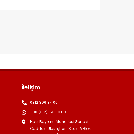
İletişim
0312 306 84 00
+90 (312) 153 00 00
Hacı Bayram Mahallesi Sanayi
Caddesi Ulus İşhanı Sitesi A Blok