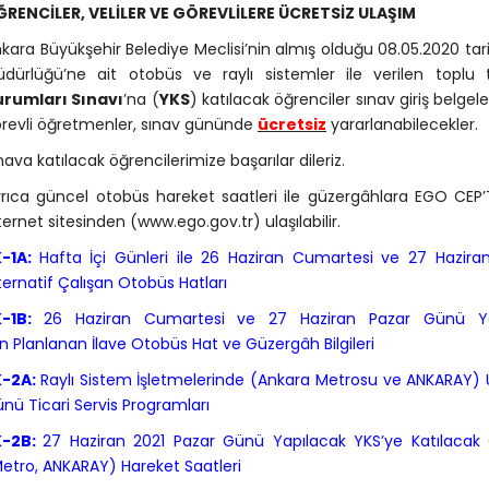
RENCİLER, VELİLER VE GÖREVLİLERE ÜCRETSİZ ULAŞIM
kara Büyükşehir Belediye Meclisi’nin almış olduğu 08.05.2020 tari
dürlüğü’ne ait otobüs ve raylı sistemler ile verilen topl
urumları Sınavı
’na (
YKS
) katılacak öğrenciler sınav giriş belgeler
revli öğretmenler, sınav gününde
ücretsiz
yararlanabilecekler.
nava katılacak öğrencilerimize başarılar dileriz.
rıca güncel otobüs hareket saatleri ile güzergâhlara EGO CE
ternet sitesinden (www.ego.gov.tr) ulaşılabilir.
K-1A:
Hafta İçi Günleri ile 26 Haziran Cumartesi ve 27 Hazir
ternatif Çalışan Otobüs Hatları
K-1B:
26 Haziran Cumartesi ve 27 Haziran Pazar Günü Yapı
in Planlanan İlave Otobüs Hat ve Güzergâh Bilgileri
K-2A:
Raylı Sistem İşletmelerinde (Ankara Metrosu ve ANKARAY)
nü Ticari Servis Programları
K-2B:
27 Haziran 2021 Pazar Günü Yapılacak YKS’ye Katılacak Ö
etro, ANKARAY) Hareket Saatleri