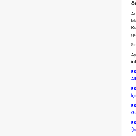
ÖĞ
An
Mü
K
gö
Sı
Ay
in
E
Al
E
İç
E
Gü
E
(M