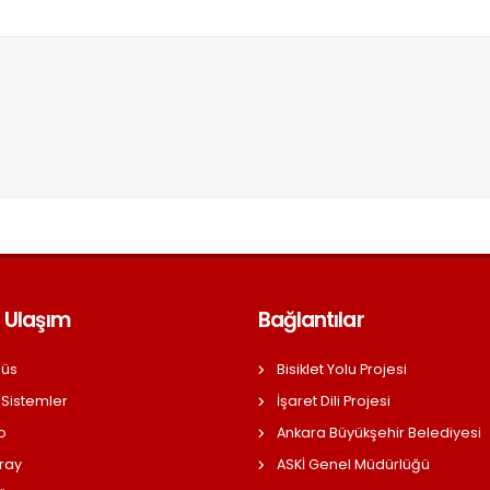
 Ulaşım
Bağlantılar
üs
Bisiklet Yolu Projesi
 Sistemler
İşaret Dili Projesi
o
Ankara Büyükşehir Belediyesi
ray
ASKİ Genel Müdürlüğü