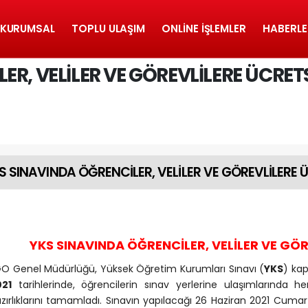
KURUMSAL
TOPLU ULAŞIM
ONLINE İŞLEMLER
HABERLE
R, VELİLER VE GÖREVLİLERE ÜCRET
S SINAVINDA ÖĞRENCİLER, VELİLER VE GÖREVLİLERE 
YKS SINAVINDA ÖĞRENCİLER, VELİLER VE GÖR
O Genel Müdürlüğü, Yüksek Öğretim Kurumları Sınavı (
YKS
) ka
021
tarihlerinde, öğrencilerin sınav yerlerine ulaşımlarında h
zırlıklarını tamamladı. Sınavın yapılacağı 26 Haziran 2021 Cum