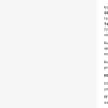
Ko
2
to
Te
(U
ol
Bu
ak
ed
Bu
pr
E
EG
yo
17
so