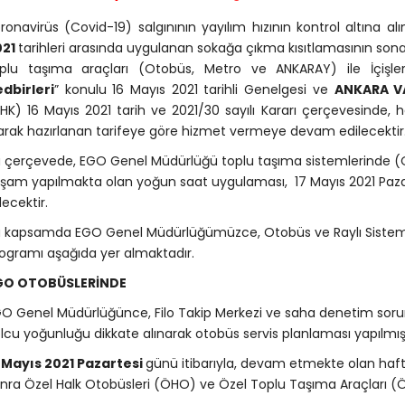
ronavirüs (Covid-19) salgınının yayılım hızının kontrol altına a
021
tarihleri arasında uygulanan sokağa çıkma kısıtlamasının so
plu taşıma araçları (Otobüs, Metro ve ANKARAY) ile İçişleri
dbirleri
” konulu 16 Mayıs 2021 tarihli Genelgesi ve
ANKARA VA
HK) 16 Mayıs 2021 tarih ve 2021/30 sayılı Kararı çerçevesinde,
arak hazırlanan tarifeye göre hizmet vermeye devam edilecektir
 çerçevede, EGO Genel Müdürlüğü toplu taşıma sistemlerinde 
şam yapılmakta olan yoğun saat uygulaması, 17 Mayıs 2021 Paz
ecektir.
 kapsamda EGO Genel Müdürlüğümüzce, Otobüs ve Raylı Sistemle
ogramı aşağıda yer almaktadır.
GO OTOBÜSLERİNDE
O Genel Müdürlüğünce, Filo Takip Merkezi ve saha denetim soruml
lcu yoğunluğu dikkate alınarak otobüs servis planlaması yapılmışt
 Mayıs 2021 Pazartesi
günü itibarıyla, devam etmekte olan hafta
nra Özel Halk Otobüsleri (ÖHO) ve Özel Toplu Taşıma Araçları (