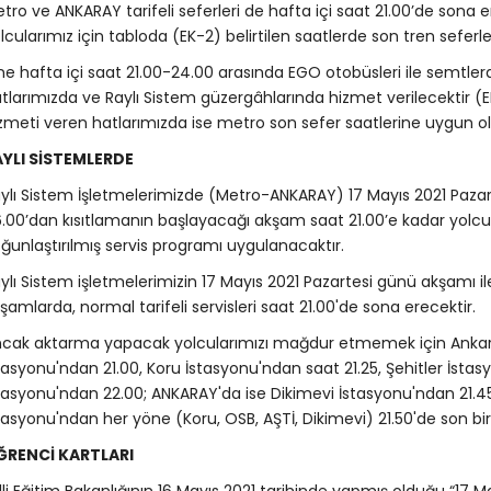
tro ve ANKARAY tarifeli seferleri de hafta içi saat 21.00’de son
lcularımız için tabloda (EK-2) belirtilen saatlerde son tren seferler
ne hafta içi saat 21.00-24.00 arasında EGO otobüsleri ile semtler
tlarımızda ve Raylı Sistem güzergâhlarında hizmet verilecektir (EK
zmeti veren hatlarımızda ise metro son sefer saatlerine uygun ol
AYLI SİSTEMLERDE
ylı Sistem İşletmelerimizde (Metro-ANKARAY) 17 Mayıs 2021 Paza
.00’dan kısıtlamanın başlayacağı akşam saat 21.00’e kadar yolcu h
ğunlaştırılmış servis programı uygulanacaktır.
ylı Sistem işletmelerimizin 17 Mayıs 2021 Pazartesi günü akşamı i
şamlarda, normal tarifeli servisleri saat 21.00'de sona erecektir.
cak aktarma yapacak yolcularımızı mağdur etmemek için Anka
tasyonu'ndan 21.00, Koru İstasyonu'ndan saat 21.25, Şehitler İstas
tasyonu'ndan 22.00; ANKARAY'da ise Dikimevi İstasyonu'ndan 21.45,
tasyonu'ndan her yöne (Koru, OSB, AŞTİ, Dikimevi) 21.50'de son bir 
ĞRENCİ KARTLARI