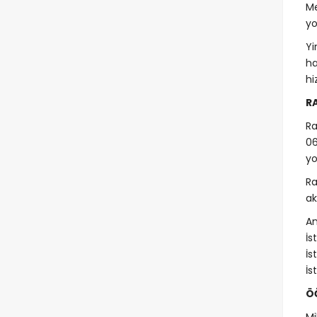
Me
yo
Yi
ha
hi
R
Ra
06
yo
Ra
ak
An
İs
İs
İs
Ö