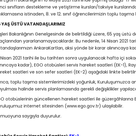
lli Eğitim Bakanlığının 16 Mayıs 2021 tarihinde yapmış olduğu “17 
’nci sınıfların destekleme ve yetiştirme kursları/takviye kursların
ıklamasına istinaden, 8. ve 12. sınıf öğrencilerimizin toplu taşıma 
5 YAŞ ÜSTÜ VATANDAŞLARIMIZ
işleri Bakanlığının Genelgesinde de belirtildiği üzere, 65 yaş üstü
açlarından yararlanamayacaklardır. Bu nedenle, 14 Nisan 2021 tar
tandaşlarımızın AnkaraKartları, aksi yönde bir karar alınıncaya k
 Nisan 2021 tarihi ile bu tarihten sonra uygulanacak hafta içi sok
ınıncaya kadar), EGO otobüsleri servis hareket saatleri (EK-1), R
reket saatleri ve son sefer saatleri (EK-2) aşağıdaki linkte belirtilm
rıca, toplu taşıma sistemlerimizdeki yoğunluk, Kuruluşumuzca anlı
yulması halinde servis planlamasında gerekli değişiklikler yapılaca
O otobüslerinin güncellenen hareket saatleri ile güzergâhların
ruluşumuz internet sitesinden (www.ego.gov.tr) ulaşılabilir.
muoyuna saygıyla duyurulur.