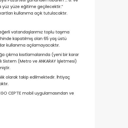
Mayıs Pazartesi gününden itibaren … 8. ve
da yüz yüze eğitime geçilecektir.”
kartları kullanıma açık tutulacaktır.
 değerli vatandaşlarımız toplu taşıma
ihinde kapatılmış olan 65 yaş üstü
adar kullanıma açılamayacaktır.
ağa çıkma kısıtlamalarında (yeni bir karar
aylı Sistem (Metro ve ANKARAY İşletmesi)
iştir.
k olarak takip edilmektedir. İhtiyaç
ktır.
a EGO CEP’TE mobil uygulamasından ve