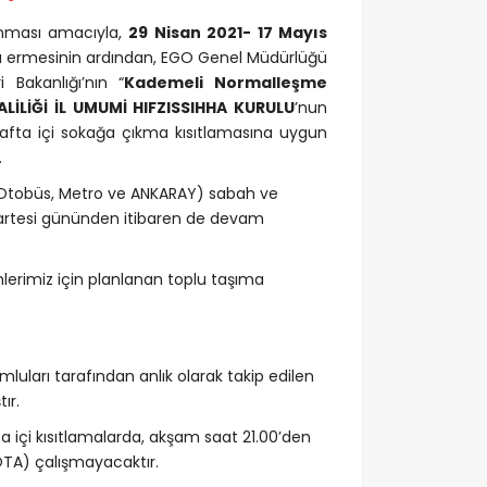
lınması amacıyla,
29 Nisan 2021- 17 Mayıs
na ermesinin ardından, EGO Genel Müdürlüğü
 Bakanlığı’nın “
Kademeli Normalleşme
LİLİĞİ İL UMUMİ HIFZISSIHHA KURULU
’nun
 hafta içi sokağa çıkma kısıtlamasına uygun
.
(Otobüs, Metro ve ANKARAY) sabah ve
artesi gününden itibaren de devam
rimiz için planlanan toplu taşıma
uları tarafından anlık olarak takip edilen
ır.
 içi kısıtlamalarda, akşam saat 21.00’den
ÖTA) çalışmayacaktır.