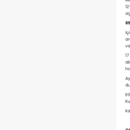
Mi
12
aç
6
İç
ar
va
17
al
ha
Ay
du
EG
Ku
Ka