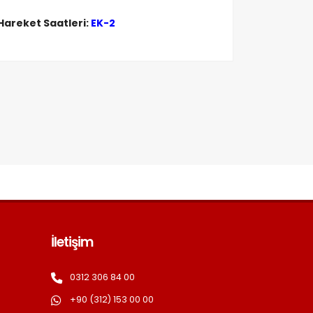
Hareket Saatleri:
EK-2
İletişim
0312 306 84 00
+90 (312) 153 00 00