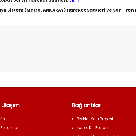
obüs Servis Hareket Saatleri:
EK-1
ylı Sistem (Metro, ANKARAY) Hareket Saatleri ve Son Tren 
 Ulaşım
Bağlantılar
üs
Bisiklet Yolu Projesi
 Sistemler
İşaret Dili Projesi