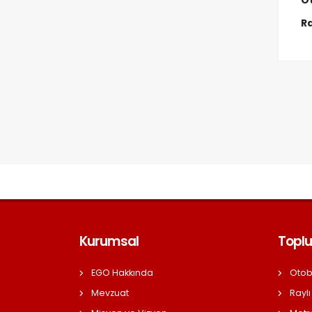
Ot
Ra
Kurumsal
Toplu
EGO Hakkında
Otob
Mevzuat
Raylı