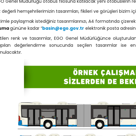
O Genel Müdürlüğü otobüs filosuna katılacak yeni otobüslerin ren
z değerli hemşehrilerimizin tasarımları, fikileri ve görüşleri bizim i
zimle paylaşmak istediğiniz tasarımlarınızı, A4 formatında çizere
uma
gününe kadar “
basin@ego.gov.tr
elektronik posta adresin
etilen renk ve tasarımlar, EGO Genel Müdürlüğünce oluşturulan
apılan değerlendirme sonucunda seçilen tasarımlar ise en
nulacaktır.