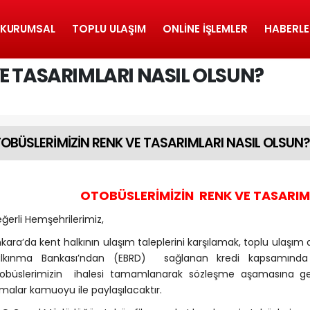
KURUMSAL
TOPLU ULAŞIM
ONLINE İŞLEMLER
HABERLE
E TASARIMLARI NASIL OLSUN?
OBÜSLERİMİZİN RENK VE TASARIMLARI NASIL OLSUN
OTOBÜSLERİMİZİN RENK VE TASARIM
ğerli Hemşehrilerimiz,
kara’da kent halkının ulaşım taleplerini karşılamak, toplu ulaşı
alkınma Bankası’ndan (EBRD) sağlanan kredi kapsamınd
obüslerimizin ihalesi tamamlanarak sözleşme aşamasına ge
rmalar kamuoyu ile paylaşılacaktır.