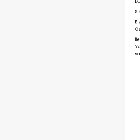
EG
Si
Bi
C
İl
Y
su