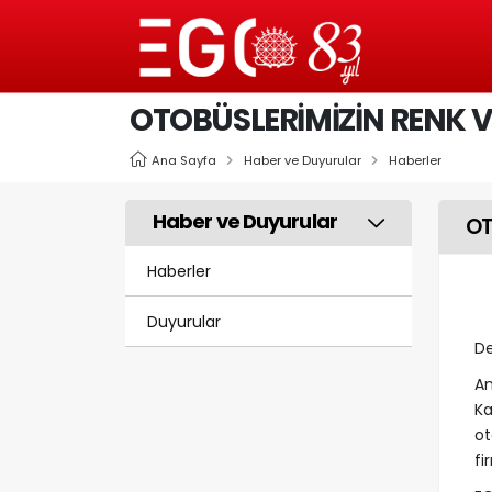
OTOBÜSLERİMİZİN RENK V
Ana Sayfa
Haber ve Duyurular
Haberler
Haber ve Duyurular
OT
Haberler
Duyurular
De
An
K
ot
fi