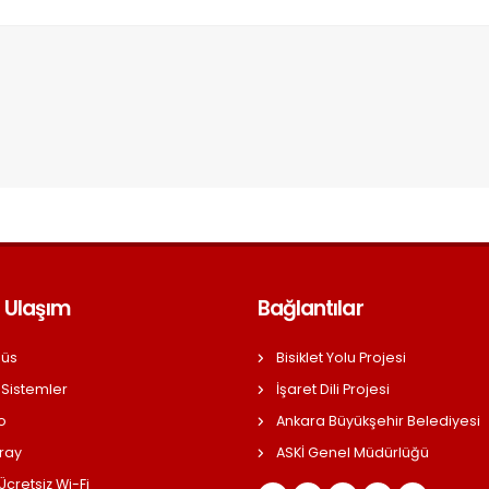
 Ulaşım
Bağlantılar
üs
Bisiklet Yolu Projesi
 Sistemler
İşaret Dili Projesi
o
Ankara Büyükşehir Belediyesi
ray
ASKİ Genel Müdürlüğü
cretsiz Wi-Fi