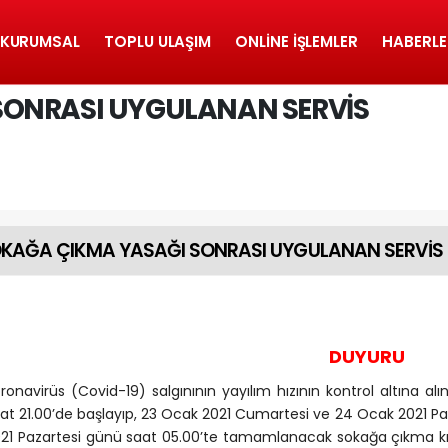
KURUMSAL
TOPLU ULAŞIM
ONLINE İŞLEMLER
HABERLE
SONRASI UYGULANAN SERVİS
KAĞA ÇIKMA YASAĞI SONRASI UYGULANAN SERVİS 
DUYURU
ronavirüs (Covid-19) salgınının yayılım hızının kontrol altına
at 21.00’de başlayıp, 23 Ocak 2021 Cumartesi ve 24 Ocak 2021 P
21 Pazartesi günü saat 05.00’te tamamlanacak sokağa çıkma kı