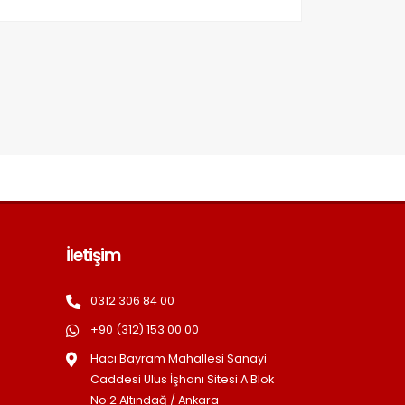
İletişim
0312 306 84 00
+90 (312) 153 00 00
Hacı Bayram Mahallesi Sanayi
Caddesi Ulus İşhanı Sitesi A Blok
No:2 Altındağ / Ankara