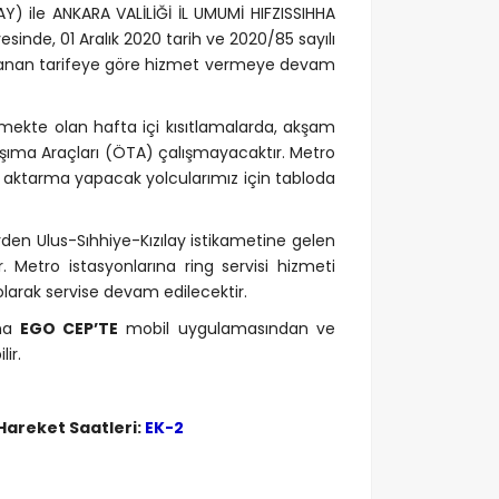
) ile ANKARA VALİLİĞİ İL UMUMİ HIFZISSIHHA
sinde, 01 Aralık 2020 tarih ve 2020/85 sayılı
ırlanan tarifeye göre hizmet vermeye devam
mekte olan hafta içi kısıtlamalarda, akşam
şıma Araçları (ÖTA) çalışmayacaktır. Metro
ak aktarma yapacak yolcularımız için tabloda
rden Ulus-Sıhhiye-Kızılay istikametine gelen
. Metro istasyonlarına ring servisi hizmeti
olarak servise devam edilecektir.
ına
EGO CEP’TE
mobil uygulamasından ve
lir.
Hareket Saatleri:
EK-2