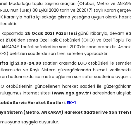
nel Müdürlüğü toplu taşıma araçları (Otobüs, Metro ve ANKARAY
RULU’nun (UHK) 08 Eylül 2020 tarih ve 2020/71 sayılı Kararı çerçeve
K Kararı’yla hafta içi sokağa çıkma yasağına uygun olarak haz
ilecektir.
u kapsamda
25 Ocak 2021 Pazartesi
günü itibarıyla, devam et
aat
21.00
’den sonra Özel Halk Otobüsleri (ÖHO) ve Özel Toplu Ta
 ANKARAY tarifeli seferleri ise saat 21.00’de sona erecektir. Anc
K-2) belirtilen saatlerde son tren seferleri yapılacaktır.
fta içi 21.00-24.00
saatleri arasında EGO otobüsleri ile semtle
tlarımızda ve Raylı Sistem güzergâhlarında hizmet verilecektir
ren hatlarımızda ise metro ağlarının son sefer saatlerine uygun 
O otobüslerinin güncellenen hareket saatleri ile güzergâhlar
ruluşumuz internet sitesi (
www.ego.gov.tr
) adresinden ulaşılabi
obüs Servis Hareket Saatleri:
EK-1
ylı Sistem (Metro, ANKARAY) Hareket Saatleri ve Son Tren 
muoyuna saygıyla duyurulur.