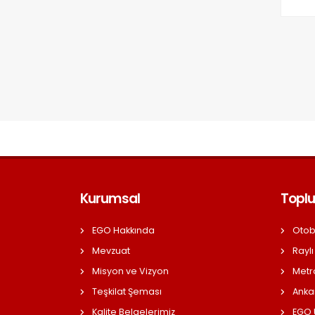
Kurumsal
Toplu
EGO Hakkında
Otob
Mevzuat
Raylı
Misyon ve Vizyon
Metr
Teşkilat Şeması
Anka
Kalite Belgelerimiz
EGO Ü