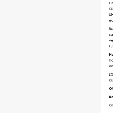
Ge
KU
UH
ed
B
s
ve
(E
Ha
ha
ve
EG
Ku
Ot
Ra
Ka