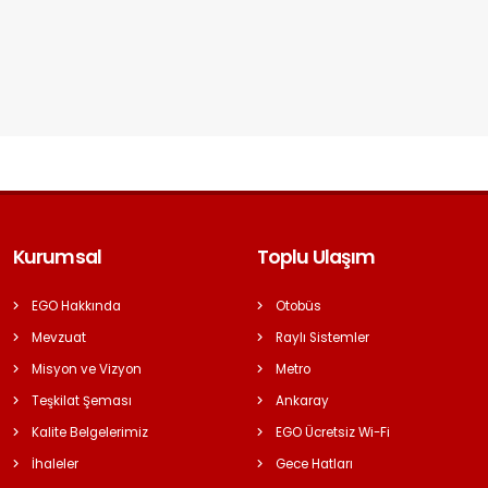
Kurumsal
Toplu Ulaşım
EGO Hakkında
Otobüs
Mevzuat
Raylı Sistemler
Misyon ve Vizyon
Metro
Teşkilat Şeması
Ankaray
Kalite Belgelerimiz
EGO Ücretsiz Wi-Fi
İhaleler
Gece Hatları