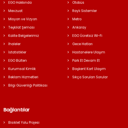
EGO Hakkında
Otobüs
Mevzuat
Raylı Sistemler
Misyon ve Vizyon
Metro
Teşkilat Şeması
Ankaray
Kalite Belgelerimiz
EGO Ücretsiz Wi-Fi
İhaleler
Gece Hatları
İstatistikler
Hastanelere Ulaşım
EGO Bülten
Park Et Devam Et
Kurumsal Kimlik
Başkent Kart Ulaşım
Reklam Hizmetleri
Sıkça Sorulan Sorular
Bilgi Güvenliği Politikası
Bağlantılar
Bisiklet Yolu Projesi