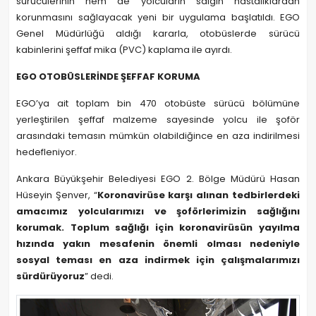
sürücülerinin hem de yolcuların salgın hastalıklardan
korunmasını sağlayacak yeni bir uygulama başlatıldı. EGO
Genel Müdürlüğü aldığı kararla, otobüslerde sürücü
kabinlerini şeffaf mika (PVC) kaplama ile ayırdı.
EGO OTOBÜSLERİNDE ŞEFFAF KORUMA
EGO’ya ait toplam bin 470 otobüste sürücü bölümüne
yerleştirilen şeffaf malzeme sayesinde yolcu ile şoför
arasındaki temasın mümkün olabildiğince en aza indirilmesi
hedefleniyor.
Ankara Büyükşehir Belediyesi EGO 2. Bölge Müdürü Hasan
Hüseyin Şenver, “
Koronavirüse karşı alınan tedbirlerdeki
amacımız yolcularımızı ve şoförlerimizin sağlığını
korumak. Toplum sağlığı için koronavirüsün yayılma
hızında yakın mesafenin önemli olması nedeniyle
sosyal teması en aza indirmek için çalışmalarımızı
sürdürüyoruz
” dedi.