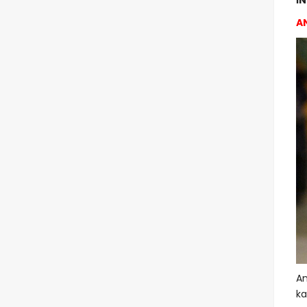
İ
AN
An
ka