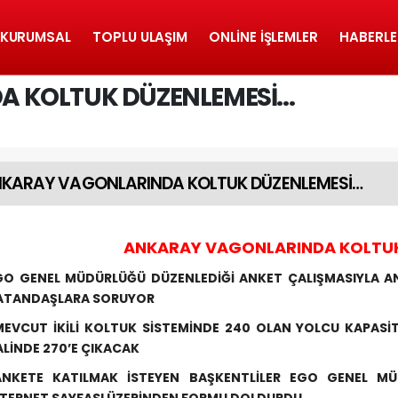
KURUMSAL
TOPLU ULAŞIM
ONLINE İŞLEMLER
HABERLE
A KOLTUK DÜZENLEMESİ…
KARAY VAGONLARINDA KOLTUK DÜZENLEMESİ…
ANKARAY VAGONLARINDA KOLTUK
GO GENEL MÜDÜRLÜĞÜ DÜZENLEDİĞİ ANKET ÇALIŞMASIYLA AN
ATANDAŞLARA SORUYOR
MEVCUT İKİLİ KOLTUK SİSTEMİNDE 240 OLAN YOLCU KAPASİTE
ALİNDE 270’E ÇIKACAK
ANKETE KATILMAK İSTEYEN BAŞKENTLİLER EGO GENEL M