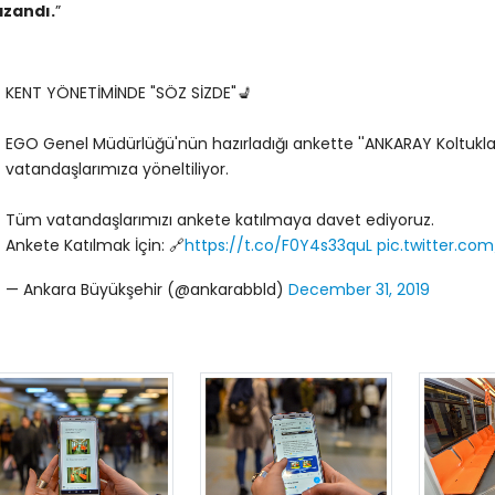
azandı.
”
KENT YÖNETİMİNDE "SÖZ SİZDE"💺
EGO Genel Müdürlüğü'nün hazırladığı ankette ''ANKARAY Koltuklar
vatandaşlarımıza yöneltiliyor.
Tüm vatandaşlarımızı ankete katılmaya davet ediyoruz.
Ankete Katılmak İçin: 🔗
https://t.co/F0Y4s33quL
pic.twitter.c
— Ankara Büyükşehir (@ankarabbld)
December 31, 2019