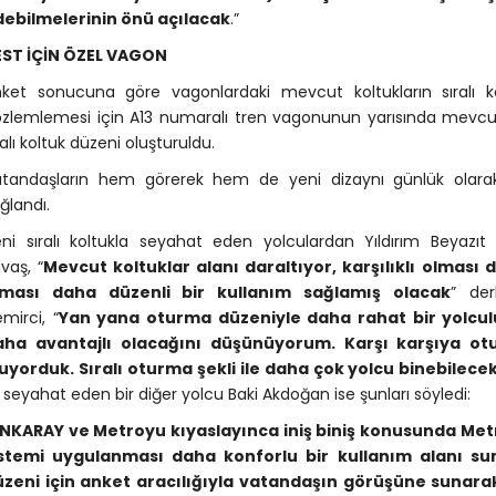
ebilmelerinin önü açılacak
.”
EST İÇİN ÖZEL VAGON
ket sonucuna göre vagonlardaki mevcut koltukların sıralı ko
zlemlemesi için A13 numaralı tren vagonunun yarısında mevcut ik
ralı koltuk düzeni oluşturuldu.
tandaşların hem görerek hem de yeni dizaynı günlük olarak
ğlandı.
ni sıralı koltukla seyahat eden yolculardan Yıldırım Beyazıt 
vaş, “
Mevcut koltuklar alanı daraltıyor, karşılıklı olması d
lması daha düzenli bir kullanım sağlamış olacak
” der
mirci, “
Yan yana oturma düzeniyle daha rahat bir yolcul
aha avantajlı olacağını düşünüyorum. Karşı karşıya otu
uyorduk. Sıralı oturma şekli ile daha çok yolcu binebilece
e seyahat eden bir diğer yolcu Baki Akdoğan ise şunları söyledi:
NKARAY ve Metroyu kıyaslayınca iniş biniş konusunda Me
istemi uygulanması daha konforlu bir kullanım alanı su
zeni için anket aracılığıyla vatandaşın görüşüne sunarak