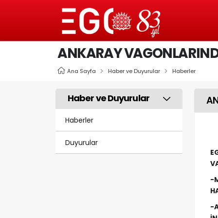
ANKARAY VAGONLARIND
Ana Sayfa
Haber ve Duyurular
Haberler
Haber ve Duyurular
AN
Haberler
Duyurular
E
V
-
H
-