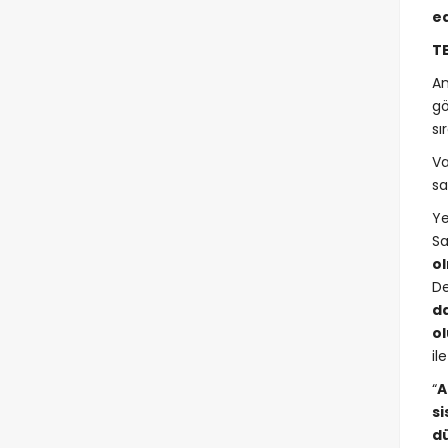
ed
T
An
gö
sı
Va
sa
Ye
Sa
o
De
d
ol
il
“
A
s
dü