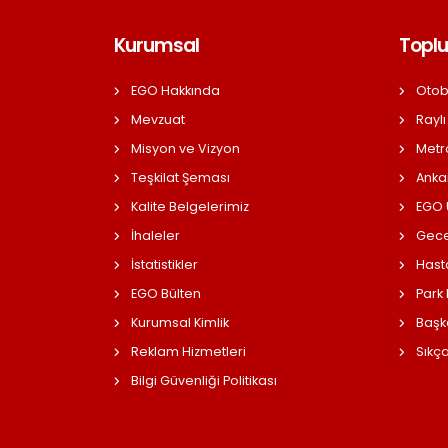
Kurumsal
Toplu
EGO Hakkında
Otob
Mevzuat
Raylı
Misyon ve Vizyon
Metr
Teşkilat Şeması
Anka
Kalite Belgelerimiz
EGO Ü
İhaleler
Gece
İstatistikler
Hast
EGO Bülten
Park
Kurumsal Kimlik
Başk
Reklam Hizmetleri
Sıkç
Bilgi Güvenliği Politikası