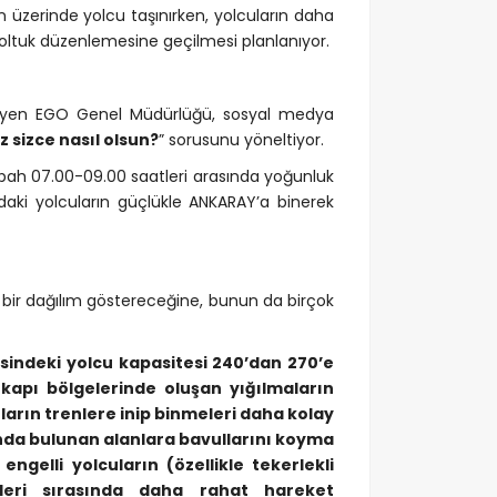
 üzerinde yolcu taşınırken, yolcuların daha
koltuk düzenlemesine geçilmesi planlanıyor.
enleyen EGO Genel Müdürlüğü, sosyal medya
 sizce nasıl olsun?
” sorusunu yöneltiyor.
abah 07.00-09.00 saatleri arasında yoğunluk
ındaki yolcuların güçlükle ANKARAY’a binerek
n bir dağılım göstereceğine, bunun da birçok
isindeki yolcu kapasitesi 240’dan 270’e
 kapı bölgelerinde oluşan yığılmaların
arın trenlere inip binmeleri daha kolay
ında bulunan alanlara bavullarını koyma
gelli yolcuların (özellikle tekerlekli
şleri sırasında daha rahat hareket