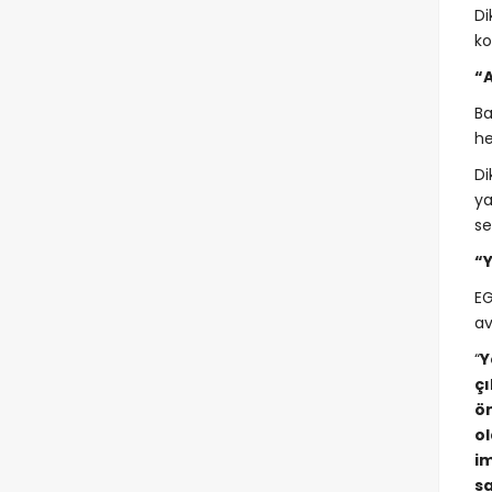
Di
ko
“
Ba
he
Di
ya
se
“
EG
av
“
Y
ç
ön
ol
im
s