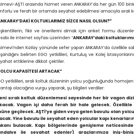
kimevi-AŞTİ arasında hizmet veren ANKARAY’da her gün 100 binin
nforlu ve ferah bir ortamda seyahat edebilmesi amacıyla sıralı 
ANKARAY’DAKİ KOLTUKLARIMIZ SİZCE NASIL OLSUN?”
şkentlilerin, fikir ve önerilerini almak için anket formu düz
sabı ile internet sayfası üzerinden “
ANKARAY’daki koltuklarımız
kimevi’nden Kızılay yönünde sefer yapan ANKARAY’da özellikle s
şandığını belirten EGO yetkilileri, Kurtuluş ve Kolej İstasyonlar
yahat ettiklerine dikkat çektiler.
YOLCU KAPASİTESİ ARTACAK”
O yetkilileri, sıralı koltuk düzeninin yolcu yoğunluğunda homoje
antajı olacağına vurgu yaparak, şu bilgileri verdiler:
eni sıralı koltuk düzenlemesi sayesinde her bir vagon diz
ıkacak. Vagon içi daha ferah bir hale gelecek. Özellikle
üne geçilecek. AŞTİ’ye giden veya gelen bavulu olan yolcul
acak. Yine bavulu ile seyahat eden yolcular kapı kenarlar
kanı bulacak. Kapı bölgelerinde genişleme neticesinde en
andalye ile seyahat edenler) araçlarımıza iniş-bini