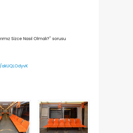
ımız Sizce Nasıl Olmalı?'' sorusu
om/akUQLOdyvK