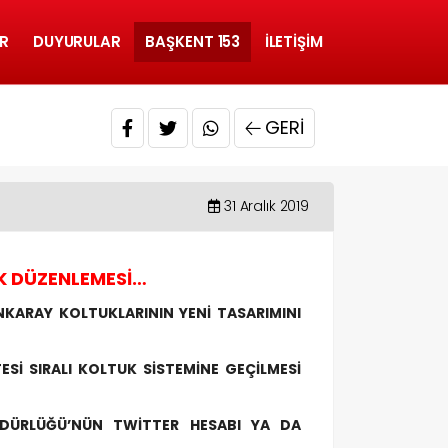
R
DUYURULAR
BAŞKENT 153
İLETIŞIM
GERI
31 Aralık 2019
 DÜZENLEMESİ…
KARAY KOLTUKLARININ YENİ TASARIMINI
Sİ SIRALI KOLTUK SİSTEMİNE GEÇİLMESİ
ÜDÜRLÜĞÜ’NÜN TWİTTER HESABI YA DA