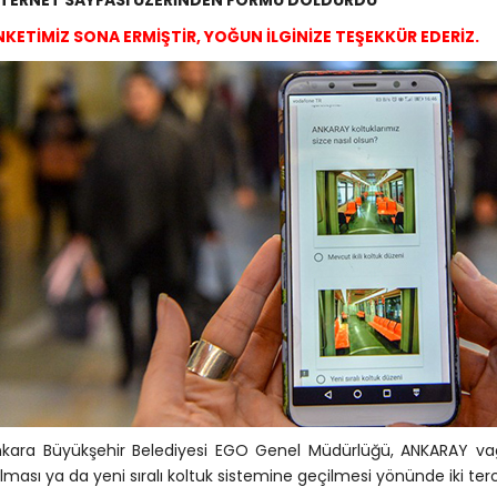
NTERNET SAYFASI ÜZERİNDEN FORMU DOLDURDU
KETİMİZ SONA ERMİŞTİR, YOĞUN İLGİNİZE TEŞEKKÜR EDERİZ.
kara Büyükşehir Belediyesi EGO Genel Müdürlüğü, ANKARAY vagon
lması ya da yeni sıralı koltuk sistemine geçilmesi yönünde iki terc