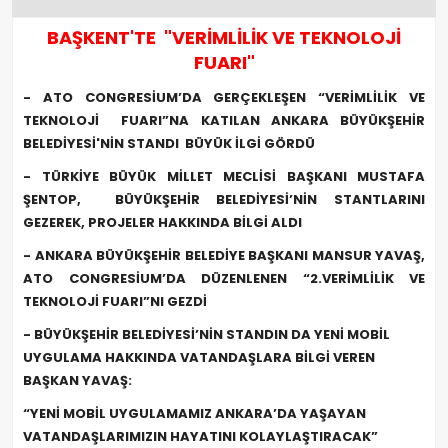
BAŞKENT'TE "VERİMLİLİK VE TEKNOLOJİ
FUARI"
- ATO CONGRESİUM’DA GERÇEKLEŞEN “VERİMLİLİK VE
TEKNOLOJİ FUARI”NA KATILAN ANKARA BÜYÜKŞEHİR
BELEDİYESİ'NİN STANDI BÜYÜK İLGİ GÖRDÜ
- TÜRKİYE BÜYÜK MİLLET MECLİSİ BAŞKANI MUSTAFA
ŞENTOP, BÜYÜKŞEHİR BELEDİYESİ’NİN STANTLARINI
GEZEREK, PROJELER HAKKINDA BİLGİ ALDI
- ANKARA BÜYÜKŞEHİR BELEDİYE BAŞKANI MANSUR YAVAŞ,
ATO CONGRESİUM’DA DÜZENLENEN “2.VERİMLİLİK VE
TEKNOLOJİ FUARI”NI GEZDİ
- BÜYÜKŞEHİR BELEDİYESİ’NİN STANDIN DA YENİ MOBİL
UYGULAMA HAKKINDA VATANDAŞLARA BİLGİ VEREN
BAŞKAN YAVAŞ:
“YENİ MOBİL UYGULAMAMIZ ANKARA’DA YAŞAYAN
VATANDAŞLARIMIZIN HAYATINI KOLAYLAŞTIRACAK”