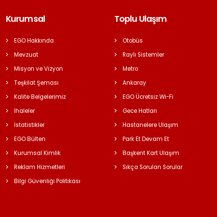
Kurumsal
Toplu Ulaşım
EGO Hakkında
Otobüs
Mevzuat
Raylı Sistemler
Misyon ve Vizyon
Metro
Teşkilat Şeması
Ankaray
Kalite Belgelerimiz
EGO Ücretsiz Wi-Fi
İhaleler
Gece Hatları
İstatistikler
Hastanelere Ulaşım
EGO Bülten
Park Et Devam Et
Kurumsal Kimlik
Başkent Kart Ulaşım
Reklam Hizmetleri
Sıkça Sorulan Sorular
Bilgi Güvenliği Politikası