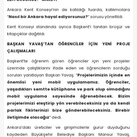
Ankara Kent Konseyi’nin de katıldığı fuarda, katılımcılara
“
Nasıl bir Ankara hayal ediyorsunuz?
” sorusu yöneltildi.
Kent Konseyi standında ayrıca Başkent’i tanıtan broşür ve
kitapçıklar dağıtıldı.
BAŞKAN YAVAŞ’TAN ÖĞRENCİLER İÇİN YENİ PROJE
ÇALIŞMALARI
Başkent’te öğrenim gören öğrenciler için yeni projeler
üzerinde çalıştıklarını ifade eden ve öğrencilerin sorduğu
soruları yanıtlayan Başkan Yavaş; “
Projelerimizin içinde en
önemlisi yeni mobil uygulamamız. Öğrenciler,
yaşadıkları semtte kütüphane ve park olup olmadığını
mobil uygulama sayesinde öğrenebilecek. Bizim
projelerimizi eleştirip yön verebileceksiniz ya da kendi
parlak fikirlerinizi bize gönderebileceksiniz. Birebir
iletişimde olacağız
” dedi.
Ankara’daki üreticiler ve girişimcilerle gurur duyduğunu
kaydeden Büyükşehir Belediye Başkanı Mansur Yavaş,