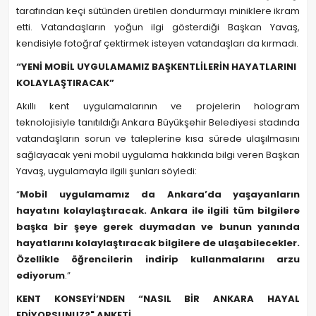
tarafından keçi sütünden üretilen dondurmayı miniklere ikram
etti. Vatandaşların yoğun ilgi gösterdiği Başkan Yavaş,
kendisiyle fotoğraf çektirmek isteyen vatandaşları da kırmadı.
“YENİ MOBİL UYGULAMAMIZ BAŞKENTLİLERİN HAYATLARINI
KOLAYLAŞTIRACAK”
Akıllı kent uygulamalarının ve projelerin hologram
teknolojisiyle tanıtıldığı Ankara Büyükşehir Belediyesi stadında
vatandaşların sorun ve taleplerine kısa sürede ulaşılmasını
sağlayacak yeni mobil uygulama hakkında bilgi veren Başkan
Yavaş, uygulamayla ilgili şunları söyledi:
“
Mobil uygulamamız da Ankara’da yaşayanların
hayatını kolaylaştıracak. Ankara ile ilgili tüm bilgilere
başka bir şeye gerek duymadan ve bunun yanında
hayatlarını kolaylaştıracak bilgilere de ulaşabilecekler.
Özellikle öğrencilerin indirip kullanmalarını arzu
ediyorum
.”
KENT KONSEYİ’NDEN “NASIL BİR ANKARA HAYAL
EDİYORSUNUZ?" ANKETİ