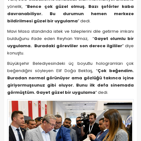
yönelik, “
Bence çok güzel olmuş. Bazı şoförler kaba
davranabiliyor. Bu durumun hemen merkeze
bildirilmesi güzel bir uygulama
” dedi.
Mavi Masa standında istek ve taleplerini dile getirme imkanı
bulduğunu ifade eden Reyhan Yılmaz, “
Gayet olumlu bir
uygulama. Buradaki görevliler son derece ilgililer
” diye
konuştu.
Büyükşehir Belediyesindeki üç boyutlu hologramları çok
beğendiğini söyleyen Elif Doğa Bektaş, “
Çok beğendim.
Buradan normal görünüyor ama gözlüğü takınca içine
giriyormuşsunuz gibi oluyor. Bunu ilk defa sinemada
görmüştüm. Gayet güzel bir uygulama
” dedi.