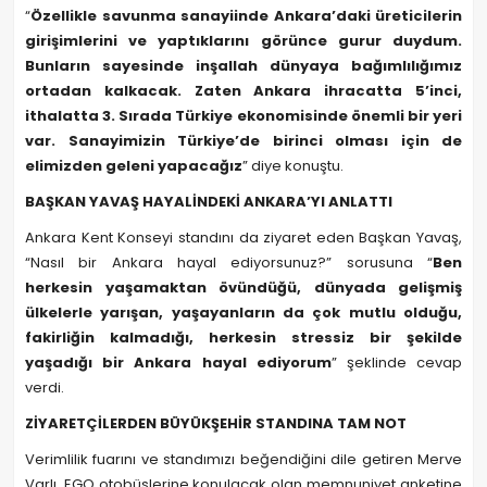
“
Özellikle savunma sanayiinde Ankara’daki üreticilerin
girişimlerini ve yaptıklarını görünce gurur duydum.
Bunların sayesinde inşallah dünyaya bağımlılığımız
ortadan kalkacak. Zaten Ankara ihracatta 5’inci,
ithalatta 3. Sırada Türkiye ekonomisinde önemli bir yeri
var. Sanayimizin Türkiye’de birinci olması için de
elimizden geleni yapacağız
” diye konuştu.
BAŞKAN YAVAŞ HAYALİNDEKİ ANKARA’YI ANLATTI
Ankara Kent Konseyi standını da ziyaret eden Başkan Yavaş,
“Nasıl bir Ankara hayal ediyorsunuz?” sorusuna “
Ben
herkesin yaşamaktan övündüğü, dünyada gelişmiş
ülkelerle yarışan, yaşayanların da çok mutlu olduğu,
fakirliğin kalmadığı, herkesin stressiz bir şekilde
yaşadığı bir Ankara hayal ediyorum
” şeklinde cevap
verdi.
ZİYARETÇİLERDEN BÜYÜKŞEHİR STANDINA TAM NOT
Verimlilik fuarını ve standımızı beğendiğini dile getiren Merve
Varlı, EGO otobüslerine konulacak olan memnuniyet anketine