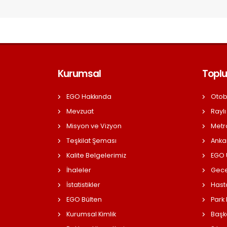
Kurumsal
Toplu
EGO Hakkında
Otob
Mevzuat
Raylı
Misyon ve Vizyon
Metr
Teşkilat Şeması
Anka
Kalite Belgelerimiz
EGO Ü
İhaleler
Gece
İstatistikler
Hast
EGO Bülten
Park
Kurumsal Kimlik
Başk