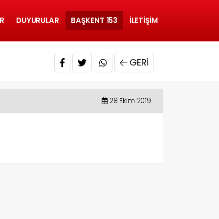
R
DUYURULAR
BAŞKENT 153
İLETIŞIM
GERI
28 Ekim 2019