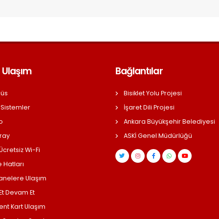
 Ulaşım
Bağlantılar
üs
Bisiklet Yolu Projesi
 Sistemler
İşaret Dili Projesi
o
Ankara Büyükşehir Belediyesi
ray
ASKİ Genel Müdürlüğü
cretsiz Wi-Fi
 Hatları
anelere Ulaşım
 Et Devam Et
ent Kart Ulaşım