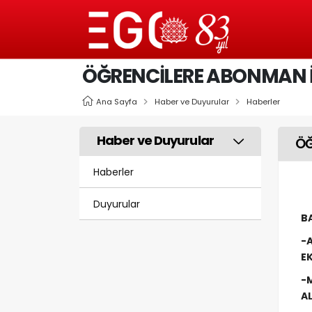
ÖĞRENCİLERE ABONMAN İ
Ana Sayfa
Haber ve Duyurular
Haberler
Haber ve Duyurular
ÖĞ
Haberler
Duyurular
B
-
E
-M
AL