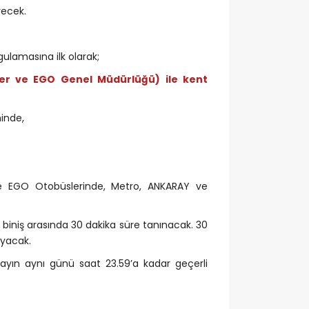
ecek.
ulamasına ilk olarak;
vler ve EGO Genel Müdürlüğü) ile kent
hinde,
ce EGO Otobüslerinde, Metro, ANKARAY ve
 biniş arasında 30 dakika süre tanınacak. 30
ayacak.
i ayın aynı günü saat 23.59’a kadar geçerli