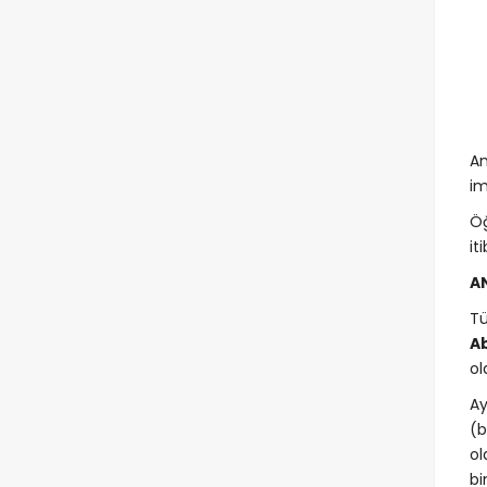
An
im
Öğ
it
AN
Tü
A
ol
Ay
(b
ol
bi