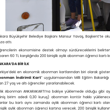
kara Büyükşehir Belediye Başkanı Mansur Yavaş, Başkent’te oku
za attı.
rencilerin ekonomisine destek olmayı sürdüreceklerini belirte
ibaren 60 TL karşılığında 200 binişlik aylık abonman öğrenci kartı 
KARA’DA BİR İLK
rkiye’deki en ekonomik abonman kartlarından biri olarak gösteril
bonman İndirimli Kart
” uygulamasından Milli Eğitim Bakanlığı
an 27 yaş ve altı öğrenciler yararlanabilecek.
lık Abonman ANKARAKARTI’na bakiye yüklemede olduğu gibi aynı 
iniş birim adedi 0,30 kuruş) abonman kontör hakkı yüklenece
anlar bu kartı aynı zamanda aylık abonman öğrenci kartı olara
nişlik aylık abonman öğrenci kartına verecek. 200 binişlik kullan