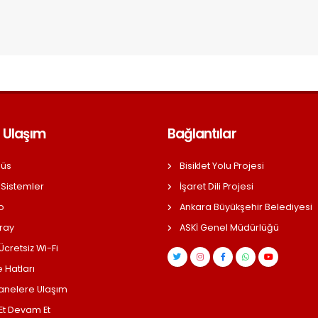
 Ulaşım
Bağlantılar
üs
Bisiklet Yolu Projesi
 Sistemler
İşaret Dili Projesi
o
Ankara Büyükşehir Belediyesi
ray
ASKİ Genel Müdürlüğü
cretsiz Wi-Fi
 Hatları
anelere Ulaşım
 Et Devam Et