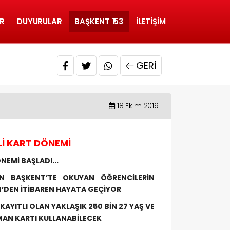
R
DUYURULAR
BAŞKENT 153
İLETIŞIM
GERI
18 Ekim 2019
İ KART DÖNEMİ
NEMİ BAŞLADI...
IN BAŞKENT’TE OKUYAN ÖĞRENCİLERİN
’DEN İTİBAREN HAYATA GEÇİYOR
KAYITLI OLAN YAKLAŞIK 250 BİN 27 YAŞ VE
NMAN KARTI KULLANABİLECEK