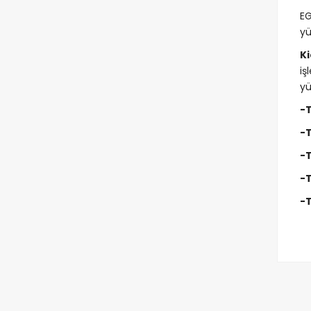
EG
yü
K
iş
yü
-T
-T
-T
-T
-T