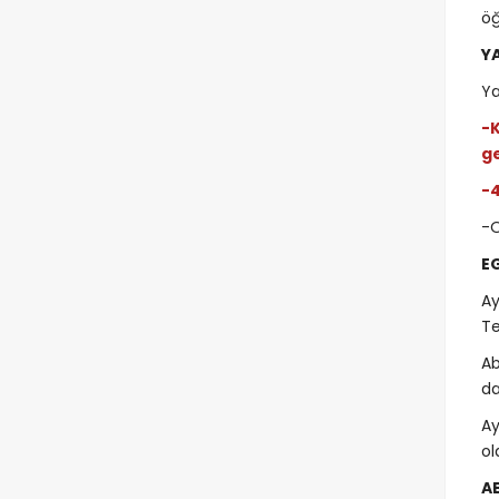
öğ
Y
Ya
-
ge
-4
-O
E
Ay
Te
Ab
da
Ay
ol
A