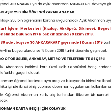
renci ANKARAKART ya da aylık abonman ANKARAKART devreye gir
AKLAŞIK 250 BİN ÖĞRENCİ YARARLANACAK
klaşık 250 bin öğrencinin kartına uygulanacak Aylık Abonman uyg
Kart İşlem Merkezleri (Kızılay, Akköprü, Dikimevi, Beşe
nelinde bulunan 197 kiosk cihazında 20 Ekim 2019,
36 adet bayi ve 30 ANKARAKART gişesinde 1 Kasım 2019
tari
n-line başvurularda ise 15 Kasım 2019 tarihi itibariyle geçilecek.
GO OTOBÜSLERİ, ANKARAY, METRO VE TELEFERİK’TE GEÇERLİ
lık Abonman İndirimli kart Özel Halk Otobüsleri hariç sade
leferikte geçerli olacak.
onman öğrenci kartında aynı araç ve istasyonda birinci ve ikinci
kika içinde ikinci biniş yapılırsa abonman uygulaması kullanılam
lık Öğrenci Abonman kartı, alış tarihinden itibaren bir sonrak
acak.
BONMAN KARTA GEÇİŞ İÇİN KOLAYLIK