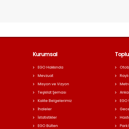
Kurumsal
Toplu
EGO Hakkında
Otob
Mevzuat
Raylı
Misyon ve Vizyon
Metr
Teşkilat Şeması
Anka
Kalite Belgelerimiz
EGO Ü
İhaleler
Gece
İstatistikler
Hast
EGO Bülten
Park