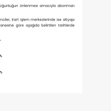
 yoğunluğun önlenmesi amacıyla abonman
ciler, Kart işlem merkezlerinde ise altyapı
nesine göre aşağıda belirtilen tarihlerde
,
m,
m,