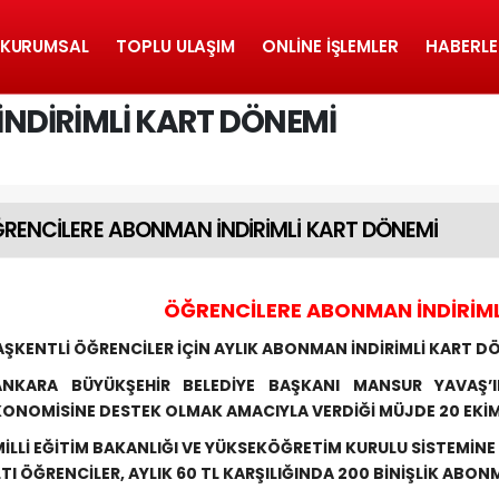
KURUMSAL
TOPLU ULAŞIM
ONLINE İŞLEMLER
HABERLE
NDİRİMLİ KART DÖNEMİ
RENCİLERE ABONMAN İNDİRİMLİ KART DÖNEMİ
ÖĞRENCİLERE ABONMAN İNDİRİML
AŞKENTLİ ÖĞRENCİLER İÇİN AYLIK ABONMAN İNDİRİMLİ KART DÖ
ANKARA BÜYÜKŞEHİR BELEDİYE BAŞKANI MANSUR YAVAŞ’
KONOMİSİNE DESTEK OLMAK AMACIYLA VERDİĞİ MÜJDE 20 EKİM
İLLİ EĞİTİM BAKANLIĞI VE YÜKSEKÖĞRETİM KURULU SİSTEMİNE 
TI ÖĞRENCİLER, AYLIK 60 TL KARŞILIĞINDA 200 BİNİŞLİK ABO