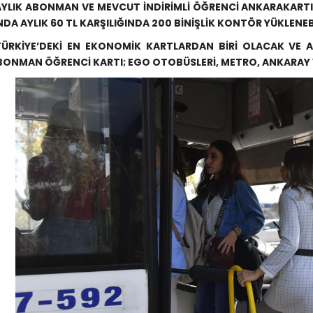
AYLIK ABONMAN VE MEVCUT İNDİRİMLİ ÖĞRENCİ ANKARAKARTI
NDA AYLIK 60 TL KARŞILIĞINDA 200 BİNİŞLİK KONTÖR YÜKLENE
TÜRKİYE’DEKİ EN EKONOMİK KARTLARDAN BİRİ OLACAK VE 
BONMAN ÖĞRENCİ KARTI; EGO OTOBÜSLERİ, METRO, ANKARAY V