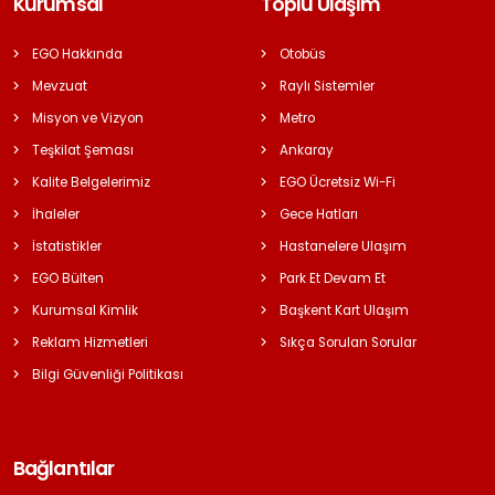
Kurumsal
Toplu Ulaşım
EGO Hakkında
Otobüs
Mevzuat
Raylı Sistemler
Misyon ve Vizyon
Metro
Teşkilat Şeması
Ankaray
Kalite Belgelerimiz
EGO Ücretsiz Wi-Fi
İhaleler
Gece Hatları
İstatistikler
Hastanelere Ulaşım
EGO Bülten
Park Et Devam Et
Kurumsal Kimlik
Başkent Kart Ulaşım
Reklam Hizmetleri
Sıkça Sorulan Sorular
Bilgi Güvenliği Politikası
Bağlantılar