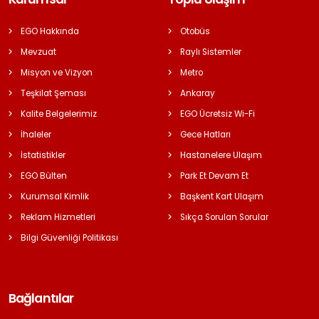
EGO Hakkında
Otobüs
Mevzuat
Raylı Sistemler
Misyon ve Vizyon
Metro
Teşkilat Şeması
Ankaray
Kalite Belgelerimiz
EGO Ücretsiz Wi-Fi
İhaleler
Gece Hatları
İstatistikler
Hastanelere Ulaşım
EGO Bülten
Park Et Devam Et
Kurumsal Kimlik
Başkent Kart Ulaşım
Reklam Hizmetleri
Sıkça Sorulan Sorular
Bilgi Güvenliği Politikası
Bağlantılar