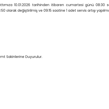
ttımıza 10.01.2026 tarihinden itibaren cumartesi günü 08:30 ser
:50 olarak değiştirilmiş ve 09:15 saatine 1 adet servis artışı yapılmış
mt Sakinlerine Duyurulur.