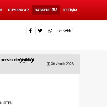
R
DUYURULAR
BAŞKENT 153
İLETIŞIM
GERI
rvis değişikliği
05 Ocak 2026
 SİTESİ