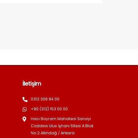
İletişim
0312 306 84 00
+90 (312) 153 00 00
Hacı Bayram Mahallesi Sanayi
Caddesi Ulus İşhanı Sitesi A Blok
No:2 Altındağ / Ankara