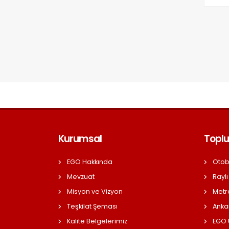
Kurumsal
Toplu
EGO Hakkında
Otob
Mevzuat
Raylı
Misyon ve Vizyon
Metr
Teşkilat Şeması
Anka
Kalite Belgelerimiz
EGO Ü