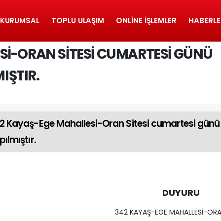
KURUMSAL
TOPLU ULAŞIM
ONLINE İŞLEMLER
HABERLE
SI-ORAN SITESI CUMARTESI GÜNÜ
MIŞTIR.
2 Kayaş-Ege Mahallesi-Oran Sitesi cumartesi günü se
pılmıştır.
DUYURU
342 KAYAŞ-EGE MAHALLESİ-ORAN