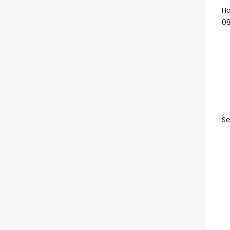
Ha
08
Se