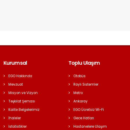
Kurumsal
Toplu Ulaşım
EGO Hakkında
Otobüs
Mevzuat
Raylı Sistemler
Misyon ve Vizyon
Metro
Teşkilat Şeması
Ankaray
Kalite Belgelerimiz
EGO Ücretsiz Wi-Fi
İhaleler
Gece Hatları
İstatistikler
Hastanelere Ulaşım