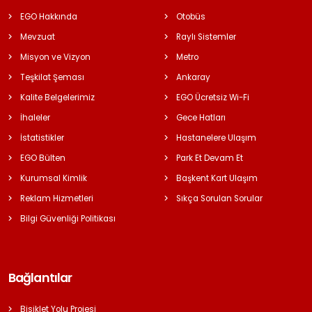
EGO Hakkında
Otobüs
Mevzuat
Raylı Sistemler
Misyon ve Vizyon
Metro
Teşkilat Şeması
Ankaray
Kalite Belgelerimiz
EGO Ücretsiz Wi-Fi
İhaleler
Gece Hatları
İstatistikler
Hastanelere Ulaşım
EGO Bülten
Park Et Devam Et
Kurumsal Kimlik
Başkent Kart Ulaşım
Reklam Hizmetleri
Sıkça Sorulan Sorular
Bilgi Güvenliği Politikası
Bağlantılar
Bisiklet Yolu Projesi