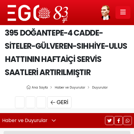
395 DOĞANTEPE-4 CADDE-
SITELER-GÜLVEREN-SIHHIYE-ULUS
HATTININ HAFTAIÇI SERVIS
SAATLERI ARTIRILMIŞTIR
Ana Sayfa
Haber ve Duyurular
Duyurular
GERI
Haber ve Duyurular