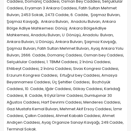
Caddesi, Domaniç Caddesi, Osman Bey Caddesi, Selçuklular
Caddesi, Eryaman 3 Ankara Caddesi, Fatih Sultan Mehmet
Bulvarı, 2453 Sokak, 2473 Cadde, 6. Cadde, Şaşmaz Bulvarı,
Şaşmaz Kavşağı, Ankara Bulvarı, Anadolu Bulvarı, Ankara
Bölge Adliye Mahkemesi. Dönüş: Ankara BölgeAdliye
Mahkemesi, Anadolu Bulvarı, U Dönüşü, Anadolu Bulvarı,
Ankara Bulvarı, U Dönüşü, Ankara Bulvarı, Şaşmaz Kavşağı,
Şaşmaz Bulvarı, Fatih Sultan Mehmet Bulvarı, Ayaş Ankara Yolu
Bulvarı, 2666. Cadde, Domaniç Caddesi, Osman bey Caddesi,
Selçuklular Caddesi, 1. TBMM Caddesi, 2 İnönü Caddesi,
Ehlibeyt Caddesi, 2 İnönü Caddesi, Sivas Kongresi Caddesi,
Erzurum Kongresi Caddesi, Ertuğrul bey Caddesi, Amasya
Beyannamesi Caddesi, Üç Şehitler Caddesi, Bozhöyük
Caddesi, 10. Cadde, Iğdır Caddesi, Gökay Caddesi, Karlıdağ
Caddesi, 8. Cadde, 9 Eylül İzmir Caddesi, Dumlupınar 30
Ağustos Caddesi, Harf Devrimi Caddesi, Menderes Caddesi,
Gazi Mustafa Kemal Bulvarı, Mehmet Akif Ersoy Caddesi, İzmir
Caddesi, Çalkın Caddesi, Ahmet Kabaklı Caddesi, Ahmet
Andiçen Caddesi, Ayaş Organize Sanayi Kavşağı, 249.Cadde,
Terminal Sokak.