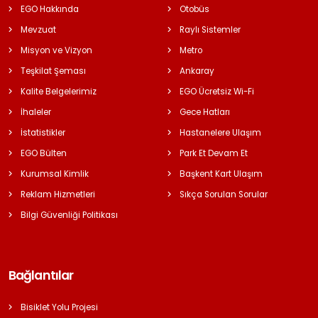
EGO Hakkında
Otobüs
Mevzuat
Raylı Sistemler
Misyon ve Vizyon
Metro
Teşkilat Şeması
Ankaray
Kalite Belgelerimiz
EGO Ücretsiz Wi-Fi
İhaleler
Gece Hatları
İstatistikler
Hastanelere Ulaşım
EGO Bülten
Park Et Devam Et
Kurumsal Kimlik
Başkent Kart Ulaşım
Reklam Hizmetleri
Sıkça Sorulan Sorular
Bilgi Güvenliği Politikası
Bağlantılar
Bisiklet Yolu Projesi