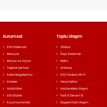
Kurumsal
Toplu Ulaşım
EGO Hakkında
Otobüs
Mevzuat
Raylı Sistemler
Misyon ve Vizyon
Metro
Teşkilat Şeması
Ankaray
Kalite Belgelerimiz
EGO Ücretsiz Wi-Fi
İhaleler
Gece Hatları
İstatistikler
Hastanelere Ulaşım
EGO Bülten
Park Et Devam Et
Kurumsal Kimlik
Başkent Kart Ulaşım