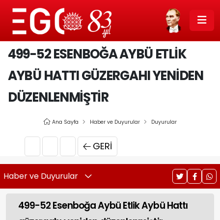
499-52 ESENBOĞA AYBÜ ETLIK
AYBÜ HATTI GÜZERGAHI YENIDEN
DÜZENLENMIŞTIR
Ana Sayfa
Haber ve Duyurular
Duyurular
GERI
Haber ve Duyurular
499-52 Esenboğa Aybü Etlik Aybü Hattı