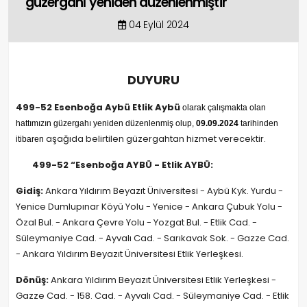
güzergahı yeniden düzenlenmiştir
04 Eylül 2024
DUYURU
499-52 Esenboğa Aybü Etlik Aybü
olarak çalışmakta olan
hattımızın güzergahı yeniden düzenlenmiş olup,
09
.09
.2024
tarihinden
aşağıda belirtilen güzergahtan hizmet verecektir.
itibaren
499-52 “Esenboğa
AYBÜ - Etlik AYBÜ:
Gidiş:
Ankara Yıldırım Beyazıt Üniversitesi - Aybü Kyk. Yurdu -
Yenice Dumlupınar Köyü Yolu - Yenice - Ankara Çubuk Yolu -
Özal Bul. - Ankara Çevre Yolu - Yozgat Bul. - Etlik Cad. -
Süleymaniye Cad. - Ayvalı Cad. - Sarıkavak Sok. - Gazze Cad.
- Ankara Yıldırım Beyazıt Üniversitesi Etlik Yerleşkesi.
Dönüş:
Ankara Yıldırım Beyazıt Üniversitesi Etlik Yerleşkesi -
Gazze Cad. - 158. Cad. - Ayvalı Cad. - Süleymaniye Cad. - Etlik