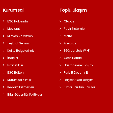
Kurumsal
Toplu Ulaşım
EGO Hakkında
Otobüs
Mevzuat
Raylı Sistemler
Misyon ve Vizyon
Metro
Teşkilat Şeması
Ankaray
Kalite Belgelerimiz
EGO Ücretsiz Wi-Fi
İhaleler
Gece Hatları
İstatistikler
Hastanelere Ulaşım
EGO Bülten
Park Et Devam Et
Kurumsal Kimlik
Başkent Kart Ulaşım
Reklam Hizmetleri
Sıkça Sorulan Sorular
Bilgi Güvenliği Politikası