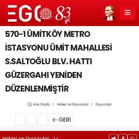
570-1 ÜMITKÖY METRO
İSTASYONU ÜMIT MAHALLESI
S.SALTOĞLU BLV. HATTI
GÜZERGAHI YENIDEN
DÜZENLENMIŞTIR
Ana Sayfa
Haber ve Duyurular
Duyurular
GERI
Haber ve Duyurular