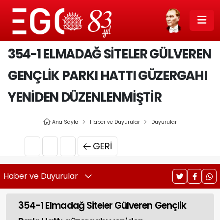
354-1 ELMADAĞ SITELER GÜLVEREN
GENÇLIK PARKI HATTI GÜZERGAHI
YENIDEN DÜZENLENMIŞTIR
Ana Sayfa
Haber ve Duyurular
Duyurular
GERI
Haber ve Duyurular
354-1 Elmadağ Siteler Gülveren Gençlik