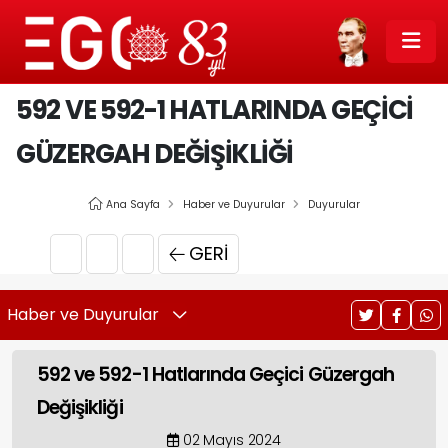
592 VE 592-1 HATLARINDA GEÇICI
GÜZERGAH DEĞIŞIKLIĞI
Ana Sayfa
Haber ve Duyurular
Duyurular
GERI
Haber ve Duyurular
592 ve 592-1 Hatlarında Geçici Güzergah
Değişikliği
02 Mayıs 2024