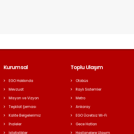
Kurumsal
Toplu Ulaşım
EGO Hakkında
Otobüs
Mevzuat
Raylı Sistemler
Misyon ve Vizyon
Metro
Teşkilat Şeması
Ankaray
Kalite Belgelerimiz
EGO Ücretsiz Wi-Fi
İhaleler
Gece Hatları
İstatistikler
Hastanelere Ulaşım