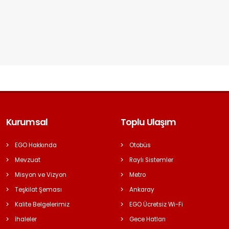
Kurumsal
Toplu Ulaşım
EGO Hakkında
Otobüs
Mevzuat
Raylı Sistemler
Misyon ve Vizyon
Metro
Teşkilat Şeması
Ankaray
Kalite Belgelerimiz
EGO Ücretsiz Wi-Fi
İhaleler
Gece Hatları