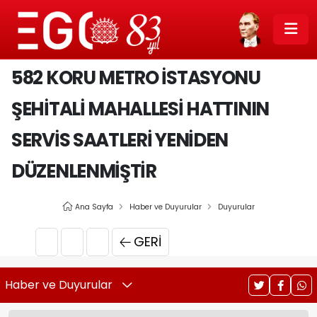
582 KORU METRO İSTASYONU
ŞEHITALI MAHALLESI HATTININ
SERVIS SAATLERI YENIDEN
DÜZENLENMIŞTIR
Ana Sayfa
Haber ve Duyurular
Duyurular
GERI
Haber ve Duyurular