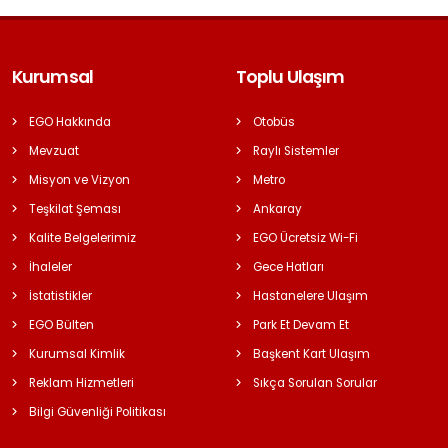
Kurumsal
Toplu Ulaşım
EGO Hakkında
Otobüs
Mevzuat
Raylı Sistemler
Misyon ve Vizyon
Metro
Teşkilat Şeması
Ankaray
Kalite Belgelerimiz
EGO Ücretsiz Wi-Fi
İhaleler
Gece Hatları
İstatistikler
Hastanelere Ulaşım
EGO Bülten
Park Et Devam Et
Kurumsal Kimlik
Başkent Kart Ulaşım
Reklam Hizmetleri
Sıkça Sorulan Sorular
Bilgi Güvenliği Politikası