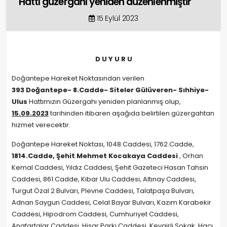
Hattı güzergahı yeniden düzenlenmiştir
15 Eylül 2023
D U Y U R U
Doğantepe Hareket Noktasından verilen
393 Doğantepe- 8.Cadde- Siteler Gülüveren- Sıhhiye-
Ulus
Hattımızın Güzergahı yeniden planlanmış olup,
15.09.2023
tarihinden itibaren aşağıda belirtilen güzergahtan
hizmet verecektir.
Doğantepe Hareket Noktası, 1048.Caddesi, 1762.Cadde,
1814.Cadde, Şehit Mehmet Kocakaya Caddesi
, Orhan
Kemal Caddesi, Yıldız Caddesi, Şehit Gazeteci Hasan Tahsin
Caddesi, 861.Cadde, Kibar Ulu Caddesi, Altınay Caddesi,
Turgut Özal 2 Bulvarı, Plevne Caddesi, Talatpaşa Bulvarı,
Adnan Saygun Caddesi, Celal Bayar Bulvarı, Kazım Karabekir
Caddesi, Hipodrom Caddesi, Cumhuriyet Caddesi,
Anafartalar Caddesi, Hisar Parkı Caddesi, Kevgirli Sokak, Hacı