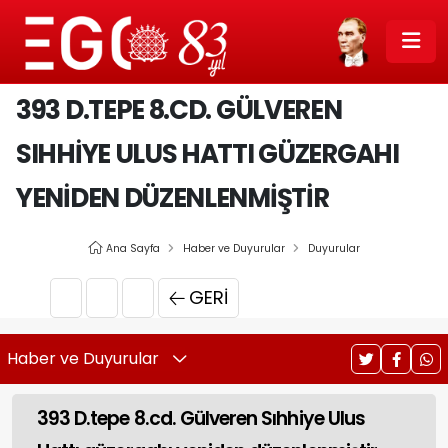
393 D.TEPE 8.CD. GÜLVEREN
SIHHIYE ULUS HATTI GÜZERGAHI
YENIDEN DÜZENLENMIŞTIR
Ana Sayfa
Haber ve Duyurular
Duyurular
GERI
Haber ve Duyurular
393 D.tepe 8.cd. Gülveren Sıhhiye Ulus