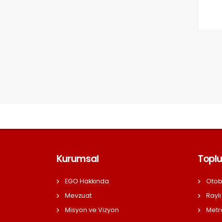
Kurumsal
Toplu
EGO Hakkında
Otob
Mevzuat
Raylı
Misyon ve Vizyon
Metr