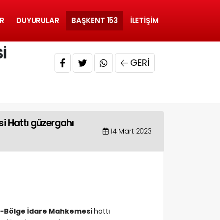
R
DUYURULAR
BAŞKENT 153
İLETIŞIM
I
GERI
i Hattı güzergahı
14 Mart 2023
t-Bölge İdare Mahkemesi
hattı