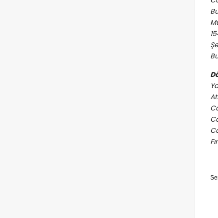
Ca
Bu
Mu
15
Şe
Dö
Ya
At
Ca
Ca
Ca
Fı
Se