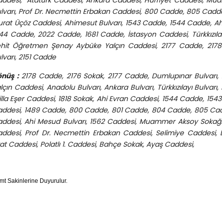
ddesi, Atatürk Caddesi, Ankara Caddesi, Hürriyet Caddesi, Mu
lvarı, Prof Dr. Necmettin Erbakan Caddesi, 800 Cadde, 805 Cadd
rat Üçöz Caddesi, Ahimesut Bulvarı, 1543 Cadde, 1544 Cadde, Ahi E
44 Cadde, 2022 Cadde, 1681 Cadde, İstasyon Caddesi, Türkkızılay
hit Öğretmen Şenay Aybüke Yalçın Caddesi, 2177 Cadde, 2178
Bulvarı, 2151 Cadde
nüş :
2178 Cadde, 2176 Sokak, 2177 Cadde, Dumlupınar Bulvarı
lçın Caddesi, Anadolu Bulvarı, Ankara Bulvarı, Türkkızılayı Bulva
illa Eşer Caddesi, 1818 Sokak, Ahi Evran Caddesi, 1544 Cadde, 154
ddesi, 1489 Cadde, 800 Cadde, 801 Cadde, 804 Cadde, 805 Cad
ddesi, Ahi Mesud Bulvarı, 1562 Caddesi, Muammer Aksoy Sokağı,
ddesi, Prof Dr. Necmettin Erbakan Caddesi, Selimiye Caddesi, 
rat Caddesi, Polatlı 1. Caddesi, Bahçe Sokak, Ayaş Caddesi,
mt Sakinlerine Duyurulur.