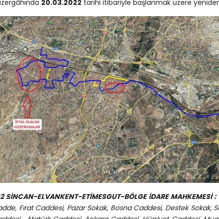
üzergâhında
20.03.2022
tarihi itibariyle başlanmak üzere yenid
62 SİNCAN-ELVANKENT-ETİMESGUT-BÖLGE İDARE MAHKEMESİ :
dde, Fırat Caddesi, Pazar Sokak, Bosna Caddesi, Destek Sokak, S