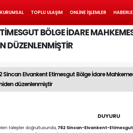
KURUMSAL
TOPLU ULAŞIM
ONLINE İŞLEMLER
HABERLE
ETIMESGUT BÖLGE İDARE MAHKEMES
EN DÜZENLENMIŞTIR
2 Sincan Elvankent Etimesgut Bölge İdare Mahkemes
niden düzenlenmiştir
DUYURU
len talepler doğrultusunda,
762 Sincan-Elvankent-Etimesgu