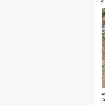
g
7
Ca