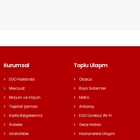
Kurumsal
Toplu Ulaşım
EGO Hakkında
Otobüs
Mevzuat
Raylı Sistemler
Misyon ve Vizyon
Metro
Teşkilat Şeması
Ankaray
Kalite Belgelerimiz
EGO Ücretsiz Wi-Fi
İhaleler
Gece Hatları
İstatistikler
Hastanelere Ulaşım