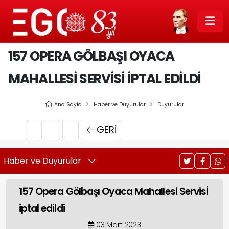
157 OPERA GÖLBAŞI OYACA
MAHALLESI SERVISİ IPTAL EDILDI
Ana Sayfa
Haber ve Duyurular
Duyurular
GERI
Haber ve Duyurular
157 Opera Gölbaşı Oyaca Mahallesi Servisİ
iptal edildi
03 Mart 2023