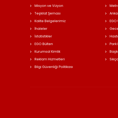
Misyon ve Vizyon
Metr
Teşkilat Şeması
Anka
Kalite Belgelerimiz
EGO Ü
İhaleler
Gece
İstatistikler
Hast
EGO Bülten
Park
Kurumsal Kimlik
Başk
Reklam Hizmetleri
Sıkç
Bilgi Güvenliği Politikası