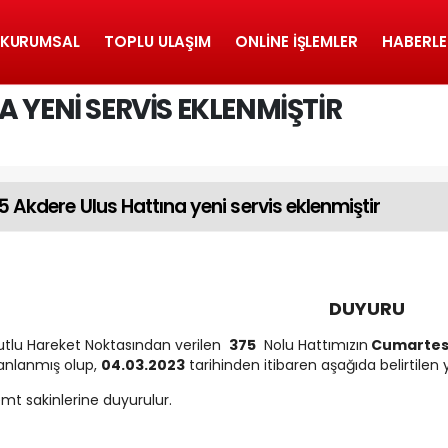
KURUMSAL
TOPLU ULAŞIM
ONLINE İŞLEMLER
HABERLE
 YENI SERVIS EKLENMIŞTIR
5 Akdere Ulus Hattına yeni servis eklenmiştir
DUYURU
tlu Hareket Noktasından verilen
375
Nolu Hattımızın
Cumartesi
anlanmış olup,
04.03.2023
tarihinden itibaren aşağıda belirtilen y
mt sakinlerine duyurulur.