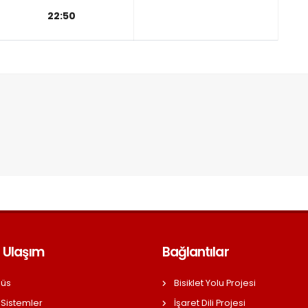
22:50
 Ulaşım
Bağlantılar
üs
Bisiklet Yolu Projesi
 Sistemler
İşaret Dili Projesi