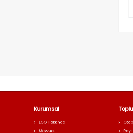
Kurumsal
Toplu
EGO Hakkında
Otob
Mevzuat
Raylı