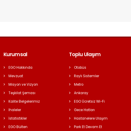
Kurumsal
Toplu Ulaşım
EGO Hakkında
Otobüs
Mevzuat
Raylı Sistemler
Misyon ve Vizyon
Metro
Teşkilat Şeması
Ankaray
Kalite Belgelerimiz
EGO Ücretsiz Wi-Fi
İhaleler
Gece Hatları
İstatistikler
Hastanelere Ulaşım
EGO Bülten
Park Et Devam Et