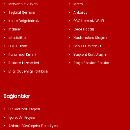
Misyon ve Vizyon
Metro
Teşkilat Şeması
Ankaray
Kalite Belgelerimiz
EGO Ücretsiz Wi-Fi
İhaleler
Gece Hatları
İstatistikler
Hastanelere Ulaşım
EGO Bülten
Park Et Devam Et
Kurumsal Kimlik
Başkent Kart Ulaşım
Reklam Hizmetleri
Sıkça Sorulan Sorular
Bilgi Güvenliği Politikası
Bağlantılar
Bisiklet Yolu Projesi
İşaret Dili Projesi
Ankara Büyükşehir Belediyesi