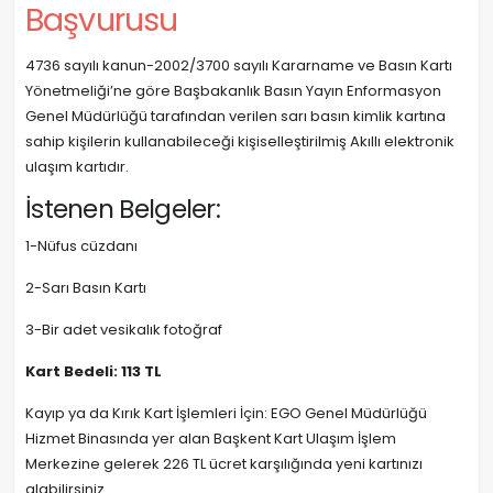
Başvurusu
4736 sayılı kanun-2002/3700 sayılı Kararname ve Basın Kartı
Yönetmeliği’ne göre Başbakanlık Basın Yayın Enformasyon
Genel Müdürlüğü tarafından verilen sarı basın kimlik kartına
sahip kişilerin kullanabileceği kişiselleştirilmiş Akıllı elektronik
ulaşım kartıdır.
İstenen Belgeler:
1-Nüfus cüzdanı
2-Sarı Basın Kartı
3-Bir adet vesikalık fotoğraf
Kart Bedeli: 113 TL
Kayıp ya da Kırık Kart İşlemleri İçin: EGO Genel Müdürlüğü
Hizmet Binasında yer alan Başkent Kart Ulaşım İşlem
Merkezine gelerek 226 TL ücret karşılığında yeni kartınızı
alabilirsiniz.