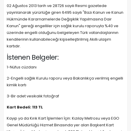
02 Ağustos 2013 tarih ve 28726 sayılı Resmi gazetede
yayınlanarak yürürlüğe giren 6495 sayılı "Bazı Kanun ve Kanun
Hükmünde Kararnamelerde Değişiklik Yapılmasına Dair
Kanun" gereği engelliler için sağlık kurulu raporuyla %40 ve
üzerinde engelli olduğunu belgeleyen Türk vatandaşlarının
kendilerinin kullanabileceği kişiselleştirilmiş Akıllı ulaşım
kartıdır.
İstenen Belgeler:
1-Nüfus cüzdanı
2-Engelli sağlık Kurulu raporu veya Bakanlıkça verilmiş engelli
kimlik kartı
3-Bir adet vesikalık fotoğraf
Kart Bedeli: 113 TL
Kayıp ya da Kırık Kart İşlemleri İçin: Kızılay Metrosu veya EGO
Genel Müdürlüğü Hizmet Binasında yer alan Başkent Kart