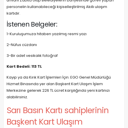
ünvanı Zabıta olup Belediyelerin bünyesinde görev yapan
personelin kullanabileceği kişiselleştirilmiş Akıllı ulaşım
kartıdır.
İstenen Belgeler:
1-Kuruluşumuza hitaben yazılmış resmi yazı
2-Nüfus cüzdanı
3-Bir adet vesikalık fotoğraf
Kart Bedeli: 113 TL
Kayıp ya da Kırık Kart İşlemleri İçin: EGO Genel Müdürlüğü
Hizmet Binasında yer alan Başkent Kart Ulaşım İşlem
Merkezine gelerek 226 TL ücret karşılığında yeni kartınızı
alabilirsiniz.
Sarı Basın Kartı sahiplerinin
Başkent Kart Ulaşım