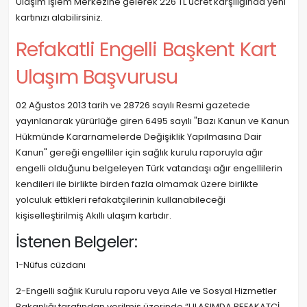
Ulaşım İşlem Merkezine gelerek 226 TL ücret karşılığında yeni
kartınızı alabilirsiniz.
Refakatli Engelli Başkent Kart
Ulaşım Başvurusu
02 Ağustos 2013 tarih ve 28726 sayılı Resmi gazetede
yayınlanarak yürürlüğe giren 6495 sayılı "Bazı Kanun ve Kanun
Hükmünde Kararnamelerde Değişiklik Yapılmasına Dair
Kanun" gereği engelliler için sağlık kurulu raporuyla ağır
engelli olduğunu belgeleyen Türk vatandaşı ağır engellilerin
kendileri ile birlikte birden fazla olmamak üzere birlikte
yolculuk ettikleri refakatçilerinin kullanabileceği
kişiselleştirilmiş Akıllı ulaşım kartıdır.
İstenen Belgeler:
1-Nüfus cüzdanı
2-Engelli sağlık Kurulu raporu veya Aile ve Sosyal Hizmetler
Bakanlığı tarafından verilmiş üzerinde “ULAŞIMDA REFAKATÇİ