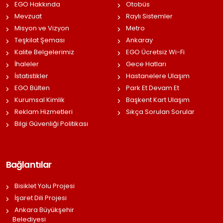
EGO Hakkında
Otobüs
Mevzuat
Raylı Sistemler
Misyon ve Vizyon
Metro
Teşkilat Şeması
Ankaray
Kalite Belgelerimiz
EGO Ücretsiz Wi-Fi
İhaleler
Gece Hatları
İstatistikler
Hastanelere Ulaşım
EGO Bülten
Park Et Devam Et
Kurumsal Kimlik
Başkent Kart Ulaşım
Reklam Hizmetleri
Sıkça Sorulan Sorular
Bilgi Güvenliği Politikası
Bağlantılar
Bisiklet Yolu Projesi
İşaret Dili Projesi
Ankara Büyükşehir
Belediyesi