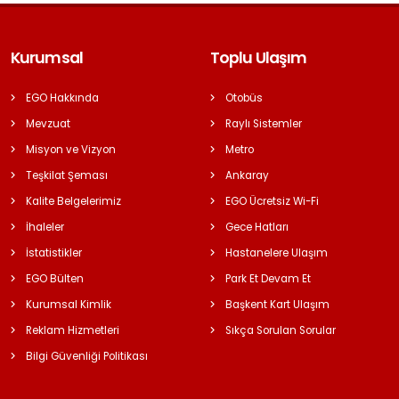
Kurumsal
Toplu Ulaşım
EGO Hakkında
Otobüs
Mevzuat
Raylı Sistemler
Misyon ve Vizyon
Metro
Teşkilat Şeması
Ankaray
Kalite Belgelerimiz
EGO Ücretsiz Wi-Fi
İhaleler
Gece Hatları
İstatistikler
Hastanelere Ulaşım
EGO Bülten
Park Et Devam Et
Kurumsal Kimlik
Başkent Kart Ulaşım
Reklam Hizmetleri
Sıkça Sorulan Sorular
Bilgi Güvenliği Politikası