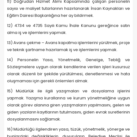
11) Doğrudan Hizmet Alımı Kapsamında çalışan personelin
sayısı ve maliyet tutarlarının hazırlanarak İnsan Kaynakları ve
Eğitim Dairesi Başkanlığına her ay bildirmek.
12) 4734 ve 4735 Sayılı Kamu İhale Kanunu gereğince satın
alma iş ve işlemlerini yapmak.
13) Avans çekme – Avans kapatma işlemlerini yürütmek, proje
ve teknik şartname hazırlamak iş ve işlemlerini yapmak.
14) Personelin Yasa, Yönetmelik, Genelge, Tebliğ ve
Sözleşmelere uygun olarak kendilerine verilen işleri kusursuz
olarak düzenli bir şekilde yürütülmesi, denetlenmesi ve hata
oluşmaması için gerekli önlemleri almak.
15) Müdürlük ile ilgili yazışmaları ve dosyalama işlerini
yapmak. Yazışma kurallarına ve kurum yönetmeliğine uygun
olarak görev alanına giren yazışmaların yapılmasını, gelen ve
giden yazıların kayıtlarının tutulmasını, giden evrak suretlerinin
dosyalanmasını sağlamak.
16) Müdürlüğü ilgilendiren yasa, tüzük, yönetmelik, yönerge ve
bunlardaki değişikliklerin, duyuruların, Belediye Meclisi ile