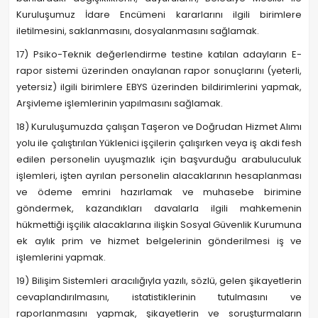
Kuruluşumuz İdare Encümeni kararlarını ilgili birimlere
iletilmesini, saklanmasını, dosyalanmasını sağlamak.
17) Psiko-Teknik değerlendirme testine katılan adayların E-
rapor sistemi üzerinden onaylanan rapor sonuçlarını (yeterli,
yetersiz) ilgili birimlere EBYS üzerinden bildirimlerini yapmak,
Arşivleme işlemlerinin yapılmasını sağlamak.
18) Kuruluşumuzda çalışan Taşeron ve Doğrudan Hizmet Alımı
yolu ile çalıştırılan Yüklenici işçilerin çalışırken veya iş akdi fesh
edilen personelin uyuşmazlık için başvurduğu arabuluculuk
işlemleri, işten ayrılan personelin alacaklarının hesaplanması
ve ödeme emrini hazırlamak ve muhasebe birimine
göndermek, kazandıkları davalarla ilgili mahkemenin
hükmettiği işçilik alacaklarına ilişkin Sosyal Güvenlik Kurumuna
ek aylık prim ve hizmet belgelerinin gönderilmesi iş ve
işlemlerini yapmak.
19) Bilişim Sistemleri aracılığıyla yazılı, sözlü, gelen şikayetlerin
cevaplandırılmasını, istatistiklerinin tutulmasını ve
raporlanmasını yapmak, şikayetlerin ve soruşturmaların