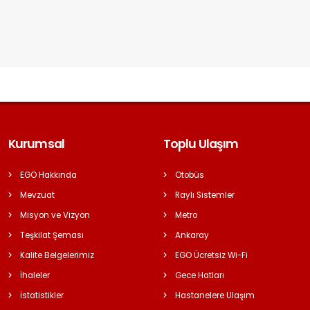
Kurumsal
Toplu Ulaşım
EGO Hakkında
Otobüs
Mevzuat
Raylı Sistemler
Misyon ve Vizyon
Metro
Teşkilat Şeması
Ankaray
Kalite Belgelerimiz
EGO Ücretsiz Wi-Fi
İhaleler
Gece Hatları
İstatistikler
Hastanelere Ulaşım