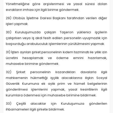
Yönetmeliğine göre arşivlenmesi ve yasal süresi dolan
evrakların imhası için ilgili birime göndermek.
29) Otobüs İşletme Dairesi Başkanı tarafından verilen diğer
işleri yapmak.
30) Kuruluşumuzda çalışan Taşeron yüklenici işçilerin
çalışırken veya iş akdi fesih edilen personelin uyuşmazlık için
başvurduğu arabuluculuk işlemlerinin yürütülmesini yapmak.
31) İşten ayrılan şirket personelinin kıdem tazminatı ile yıllık izin
ücretini hesaplamak ve ödeme emrini hazırlamak,
muhasebe birimine göndermek.
32) Şirket personelinin kazandıkları davalarla ilgili
mahkemenin hükmettiği işçilik alacaklarına ilişkin Sosyal
Güvenlik Kurumuna ek aylık prim ve hizmet belgelerinin
gönderilmesi işlemlerini yapmak, yasal kesintilerin ilgili
kurumlara ödenmesi için muhasebe birimine bildirmek.
33) Çeşitli alacaklar için Kuruluşumuza gönderilen
ihbarnameleri ilgili şirkete bildirmek.