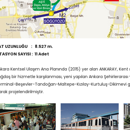
AT UZUNLUĞU : 8.527 m.
TASYON SAYISI : 11 Adet
kara Kentsel Ulaşım Ana Planında (2015) yer alan ANKARAY, Kent
ğdaş bir hizmetle karşılanması, yeni yapılan Ankara Şehirlerarası 
rminal-Beşevler-Tandoğan-Maltepe-Kızılay-Kurtuluş-Dikimevi gü
arak projelendirilmiştir.