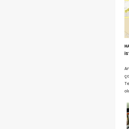
H
İS
An
ça
Te
ol