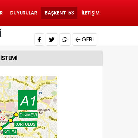
R
DUYURULAR
BAŞKENT 153
İLETIŞIM
İ
GERI
SİSTEMİ