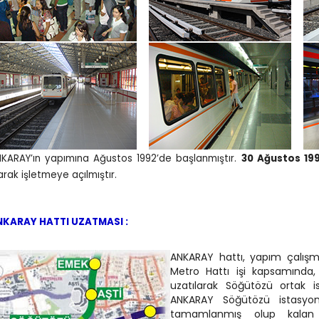
NKARAY
’ın yapımına Ağustos 1992’de başlanmıştır.
30 Ağustos 19
arak işletmeye açılmıştır.
NKARAY HATTI UZATMASI :
ANKARAY hattı, yapım çalışm
Metro Hattı işi kapsamında,
uzatılarak Söğütözü ortak
ANKARAY Söğütözü istasyo
tamamlanmış olup kalan 