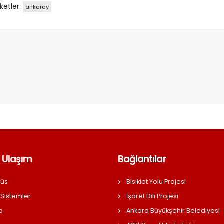
iketler:
ankaray
 Ulaşım
Bağlantılar
üs
Bisiklet Yolu Projesi
 Sistemler
İşaret Dili Projesi
o
Ankara Büyükşehir Belediyesi