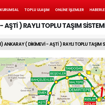
KURUMSAL
TOPLU ULAŞIM
ONLINE İŞLEMLER
HABERLE
- AŞTİ ) RAYLI TOPLU TAŞIM SİSTEM
1) ANKARAY ( DİKİMEVİ - AŞTİ ) RAYLI TOPLU TAŞIM 