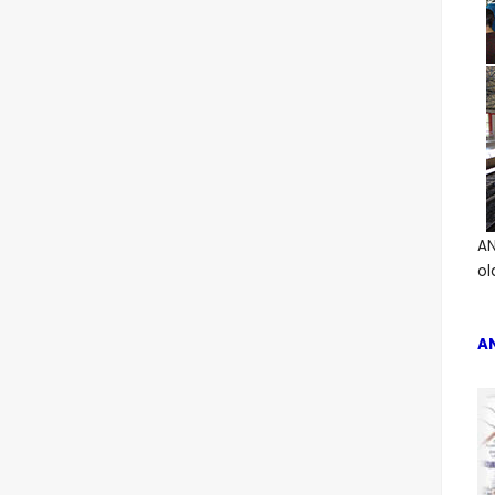
A
ol
A