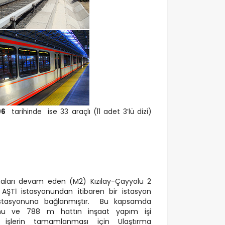
96
tarihinde
ise 33 araçlı (11 adet 3’lü dizi)
aları devam eden (M2) Kızılay-Çayyolu 2
 AŞTİ istasyonundan itibaren bir istasyon
 istasyonuna bağlanmıştır. Bu kapsamda
nu ve 788 m hattın inşaat yapım işi
işlerin tamamlanması için Ulaştırma