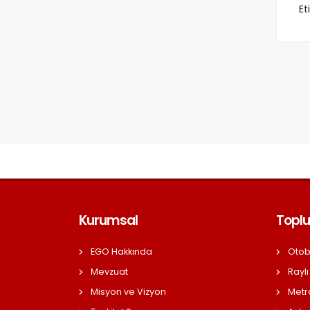
Et
Kurumsal
Toplu
EGO Hakkında
Otob
Mevzuat
Raylı
Misyon ve Vizyon
Metr