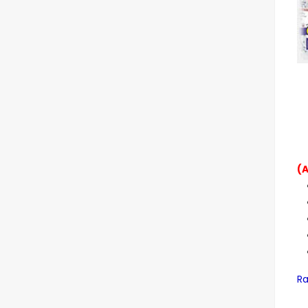
(A
Ra