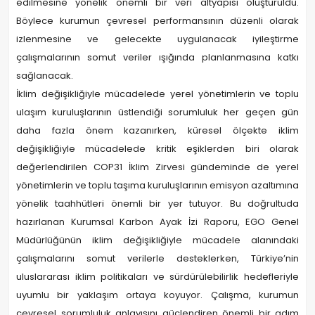
edilmesine yönelik önemli bir veri altyapısı oluşturuldu.
Böylece kurumun çevresel performansının düzenli olarak
izlenmesine ve gelecekte uygulanacak iyileştirme
çalışmalarının somut veriler ışığında planlanmasına katkı
sağlanacak.
İklim değişikliğiyle mücadelede yerel yönetimlerin ve toplu
ulaşım kuruluşlarının üstlendiği sorumluluk her geçen gün
daha fazla önem kazanırken, küresel ölçekte iklim
değişikliğiyle mücadelede kritik eşiklerden biri olarak
değerlendirilen COP31 İklim Zirvesi gündeminde de yerel
yönetimlerin ve toplu taşıma kuruluşlarının emisyon azaltımına
yönelik taahhütleri önemli bir yer tutuyor. Bu doğrultuda
hazırlanan Kurumsal Karbon Ayak İzi Raporu, EGO Genel
Müdürlüğünün iklim değişikliğiyle mücadele alanındaki
çalışmalarını somut verilerle desteklerken, Türkiye’nin
uluslararası iklim politikaları ve sürdürülebilirlik hedefleriyle
uyumlu bir yaklaşım ortaya koyuyor. Çalışma, kurumun
çevresel sorumluluk anlayışını güçlendiren önemli bir adım