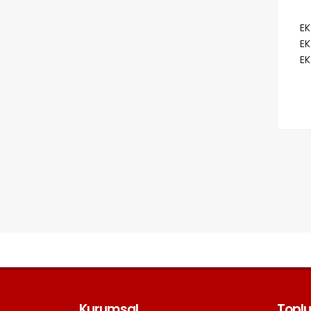
EK
EK
EK
Kurumsal
Toplu