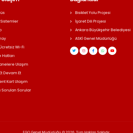
üs
Bisiklet Yolu Projesi
 Sistemler
İşaret Dili Projesi
o
Ankara Büyükşehir Belediyesi
ray
ASKİ Genel Müdürlüğü
cretsiz Wi-Fi
 Hatları
anelere Ulaşım
 Et Devam Et
ent Kart Ulaşım
a Sorulan Sorular
EGO Genel Müdürlüğü © 2026, Tüm Hakları Saklıdır.