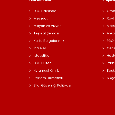
EGO Hakkında
Otob
Mevzuat
Raylı
Misyon ve Vizyon
Metr
Teşkilat Şeması
Anka
Kalite Belgelerimiz
EGO Ü
İhaleler
Gece
İstatistikler
Hast
EGO Bülten
Park
Kurumsal Kimlik
Başk
Reklam Hizmetleri
Sıkç
Bilgi Güvenliği Politikası