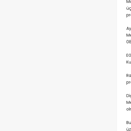
Ma
üç
p
Ay
Me
08
EG
Ku
Ra
pr
Di
Me
ol
Bu
üz