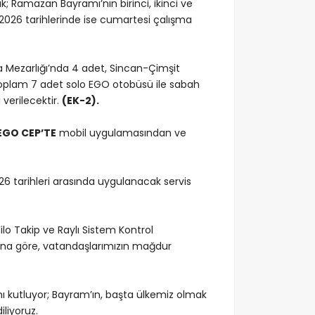
k; Ramazan Bayramı’nın birinci, ikinci ve
026 tarihlerinde ise cumartesi çalışma
 Mezarlığı’nda 4 adet, Sincan-Çimşit
toplam 7 adet solo EGO otobüsü ile sabah
verilecektir.
(EK-2).
EGO CEP’TE
mobil uygulamasından ve
6 tarihleri arasında uygulanacak servis
lo Takip ve Raylı Sistem Kontrol
una göre, vatandaşlarımızın mağdur
ı kutluyor; Bayram’ın, başta ülkemiz olmak
iliyoruz.