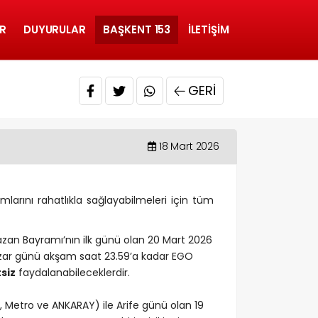
R
DUYURULAR
BAŞKENT 153
İLETIŞIM
GERI
18 Mart 2026
rını rahatlıkla sağlayabilmeleri için tüm
azan Bayramı’nın ilk günü olan 20 Mart 2026
zar günü akşam saat 23.59’a kadar EGO
siz
faydalanabileceklerdir.
Metro ve ANKARAY) ile Arife günü olan 19