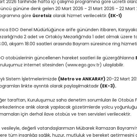
rt 2026 tarihinde hafta içi çalışma programına göre ücretli olara
üncü gününe denk gelen 20 Mart 2026 - 21 Mart 2026 - 22 Mart 2
rogramına göre
ücretsiz
olarak hizmet verilecektir.
(EK-1)
rıca EGO Genel Müdürlüğünce arife gününden itibaren, Karşıyaka
zarlığı’nda 2 adet ve Ortaköy Mezarlığı’nda 1 adet olmak üzere 
.00, akşam 18.00 saatleri arasında Bayram süresince ring hizmeti 
O otobüslerinin güncellenen hareket saatleri ile güzergâhlarına
ruluşumuz internet sitesinden (www.ego.gov.tr) ulaşılabilir.
ylı Sistem İşletmelerimizde
(Metro ve ANKARAY)
20-22 Mart 202
ogramları linkte ayrıntılı olarak paylaşılmaktadır
(EK-3).
ğer taraftan, Kuruluşumuz saha denetim sorumluları ile Otobüs Fi
rkezlerince anlık olarak yapılacak gözetimlerde yolcu yoğunluğ
mamaları için derhal ilave otobüs ve tren servisleri verilecektir.
 vesileyle, değerli vatandaşlarımızın Mübarek Ramazan Bayramı’n
ere tüm insanlığa sağlık, huzur, mutluluk ve bereket getirmesini d