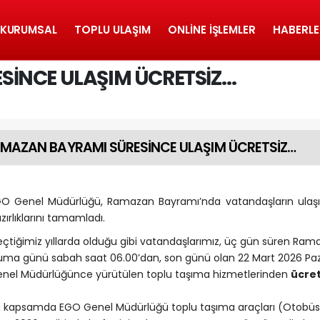
KURUMSAL
TOPLU ULAŞIM
ONLINE İŞLEMLER
HABERLE
SİNCE ULAŞIM ÜCRETSİZ…
MAZAN BAYRAMI SÜRESİNCE ULAŞIM ÜCRETSİZ…
O Genel Müdürlüğü, Ramazan Bayramı’nda vatandaşların ulaşımla
zırlıklarını tamamladı.
çtiğimiz yıllarda olduğu gibi vatandaşlarımız, üç gün süren Ram
ma günü sabah saat 06.00’dan, son günü olan 22 Mart 2026 Pa
nel Müdürlüğünce yürütülen toplu taşıma hizmetlerinden
ücret
 kapsamda EGO Genel Müdürlüğü toplu taşıma araçları (Otobüs, 