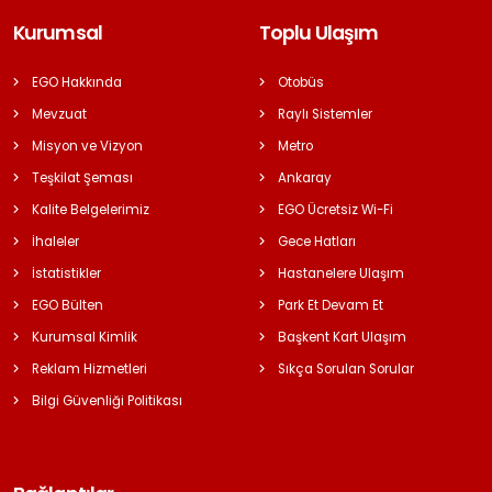
Kurumsal
Toplu Ulaşım
EGO Hakkında
Otobüs
Mevzuat
Raylı Sistemler
Misyon ve Vizyon
Metro
Teşkilat Şeması
Ankaray
Kalite Belgelerimiz
EGO Ücretsiz Wi-Fi
İhaleler
Gece Hatları
İstatistikler
Hastanelere Ulaşım
EGO Bülten
Park Et Devam Et
Kurumsal Kimlik
Başkent Kart Ulaşım
Reklam Hizmetleri
Sıkça Sorulan Sorular
Bilgi Güvenliği Politikası