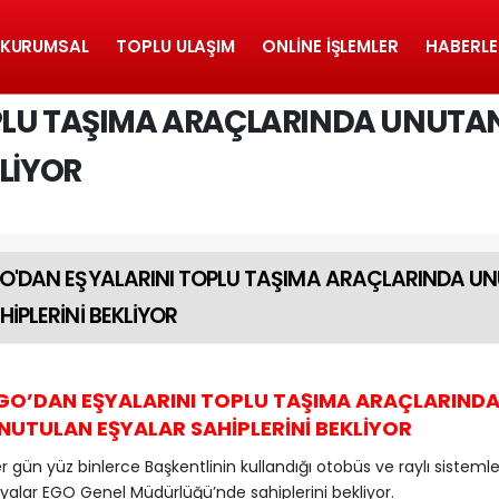
KURUMSAL
TOPLU ULAŞIM
ONLINE İŞLEMLER
HABERLE
OPLU TAŞIMA ARAÇLARINDA UNUTA
KLİYOR
O'DAN EŞYALARINI TOPLU TAŞIMA ARAÇLARINDA U
HİPLERİNİ BEKLİYOR
GO’DAN EŞYALARINI TOPLU TAŞIMA ARAÇLARIND
NUTULAN EŞYALAR SAHİPLERİNİ BEKLİYOR
r gün yüz binlerce Başkentlinin kullandığı otobüs ve raylı sisteml
yalar EGO Genel Müdürlüğü’nde sahiplerini bekliyor.