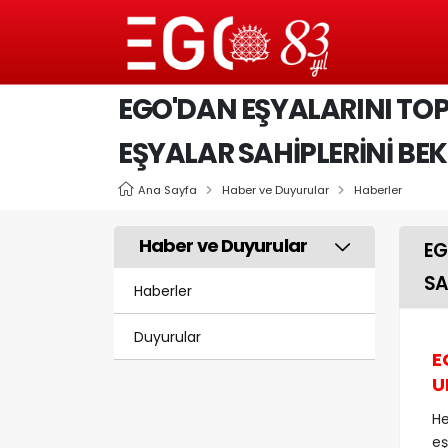
EGO'DAN EŞYALARINI T
EŞYALAR SAHİPLERİNİ BE
Ana Sayfa
Haber ve Duyurular
Haberler
Haber ve Duyurular
EG
SA
Haberler
Duyurular
E
U
He
eş