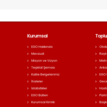
Kurumsal
Toplu
EGO Hakkında
Otob
Mevzuat
Raylı
Misyon ve Vizyon
Metr
Teşkilat Şeması
Anka
Kalite Belgelerimiz
EGO Ü
İhaleler
Gece
İstatistikler
Hast
EGO Bülten
Park
Kurumsal Kimlik
Başk