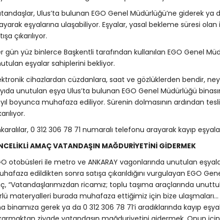
tandaşlar, Ulus’ta bulunan EGO Genel Müdürlüğü’ne giderek ya d
ayarak eşyalarına ulaşabiliyor. Eşyalar, yasal bekleme süresi olan
tışa çıkarılıyor.
r gün yüz binlerce Başkentli tarafından kullanılan EGO Genel Müd
utulan eşyalar sahiplerini bekliyor.
ektronik cihazlardan cüzdanlara, saat ve gözlüklerden bendir, ney 
yıda unutulan eşya Ulus’ta bulunan EGO Genel Müdürlüğü binasın
i yıl boyunca muhafaza ediliyor. Sürenin dolmasının ardından tesl
karılıyor.
karalılar, 0 312 306 78 71 numaralı telefonu arayarak kayıp eşyalar
NCELİKLİ AMAÇ VATANDAŞIN MAĞDURİYETİNİ GİDERMEK
O otobüsleri ile metro ve ANKARAY vagonlarında unutulan eşyal
hafaza edildikten sonra satışa çıkarıldığını vurgulayan EGO Gen
lıç, “Vatandaşlarımızdan ricamız; toplu taşıma araçlarında unuttuk
rlü materyalleri burada muhafaza ettiğimiz için bize ulaşmaları
a binamıza gerek ya da 0 312 306 78 71’i aradıklarında kayıp eşya
karmaktan ziyade vatandaşın mağduriyetini gidermek. Onun için 