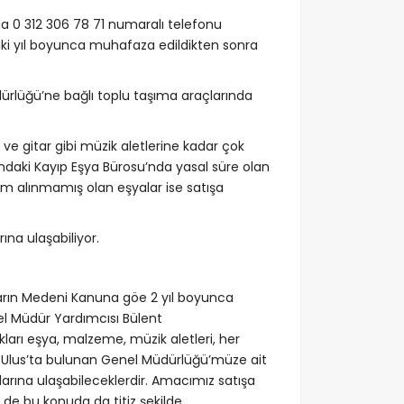
a 0 312 306 78 71 numaralı telefonu
 iki yıl boyunca muhafaza edildikten sonra
ürlüğü’ne bağlı toplu taşıma araçlarında
ve gitar gibi müzik aletlerine kadar çok
daki Kayıp Eşya Bürosu’nda yasal süre olan
im alınmamış olan eşyalar ise satışa
ına ulaşabiliyor.
arın Medeni Kanuna göe 2 yıl boyunca
el Müdür Yardımcısı Bülent
ları eşya, malzeme, müzik aletleri, her
… Ulus’ta bulunan Genel Müdürlüğü’müze ait
larına ulaşabileceklerdir. Amacımız satışa
de bu konuda da titiz şekilde