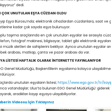
lışıyoruz” dedi.
N ÇOK UNUTULAN EŞYA CÜZDAN OLDU
yıp Eşya Bürosu’nda; elektronik cihazlardan cüzdanlara, saat ve g
etlerine kadar çok sayıda eşya bulunuyor.
plu taşıma araçlarında en çok unutulan eşyalar ise sırasıyla cüzda
lefon, fotoğraf makinesi, bilgisayar, tablet gibi elektronik eşyalar
bi müzik aletleri de sahiplerini bekliyor. Ayrıca unutulan eşyalar a
bek arabası, matkap, çanta ve pazar arabası da var.
ŞYA LİSTESİ HAFTALIK OLARAK İNTERNETTE YAYINLANIYOR
O Genel Müdürlüğü, Başkentlilerin eşyalarına kolayca ulaşabilmesi 
rdürüyor.
açlarda unutulan eşyaların listesi;
https://www.ego.gov.tr/tr/kay
rıca vatandaşlar; Ulus’ta bulunan EGO Genel Müdürlüğü’ giderek 
ayarak, aradıkları kayıp eşyaya ulaşabiliyorlar.
berin Videosu İçin Tıklayınız