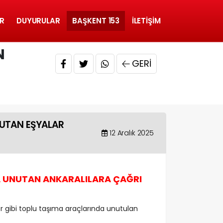
R
DUYURULAR
BAŞKENT 153
İLETIŞIM
N
GERI
NUTAN EŞYALAR
12 Aralık 2025
A UNUTAN ANKARALILARA ÇAĞRI
er gibi toplu taşıma araçlarında unutulan