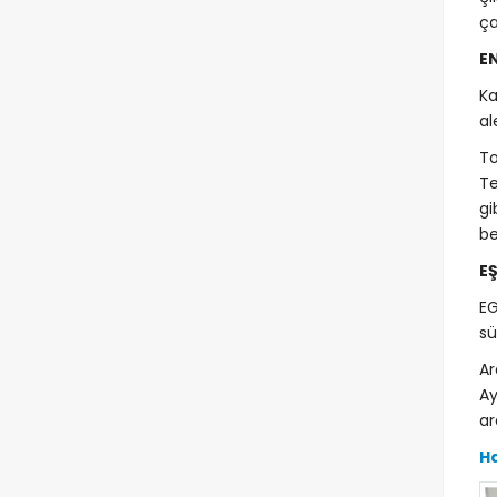
ça
E
Ka
al
To
Te
gi
be
E
EG
sü
Ar
Ay
ar
Ha