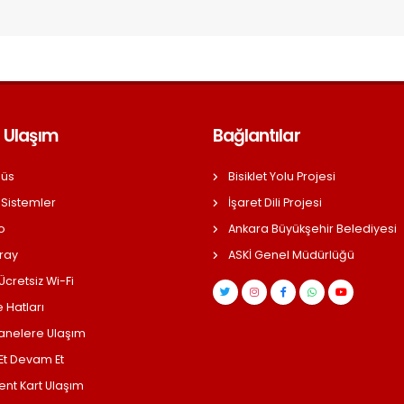
 Ulaşım
Bağlantılar
üs
Bisiklet Yolu Projesi
 Sistemler
İşaret Dili Projesi
o
Ankara Büyükşehir Belediyesi
ray
ASKİ Genel Müdürlüğü
cretsiz Wi-Fi
 Hatları
anelere Ulaşım
 Et Devam Et
ent Kart Ulaşım