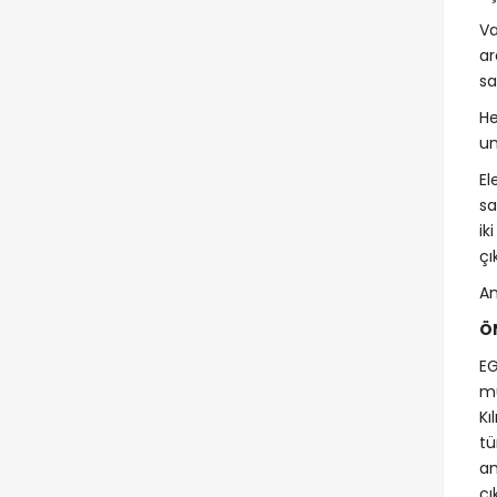
Va
ar
sa
He
un
El
sa
ik
çı
An
Ö
EG
mu
Kı
tü
an
çı