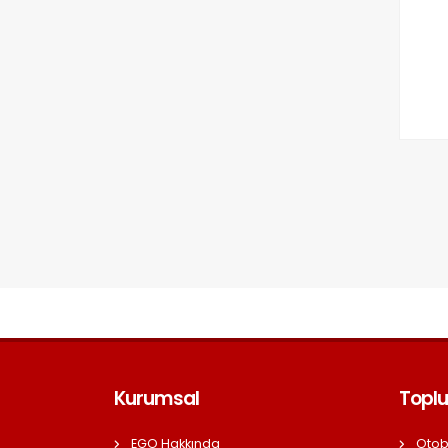
Kurumsal
Toplu
EGO Hakkında
Otob