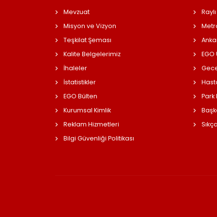
Mevzuat
Raylı
Misyon ve Vizyon
Metr
Teşkilat Şeması
Anka
Kalite Belgelerimiz
EGO Ü
İhaleler
Gece
İstatistikler
Hast
EGO Bülten
Park
Kurumsal Kimlik
Başk
Reklam Hizmetleri
Sıkç
Bilgi Güvenliği Politikası