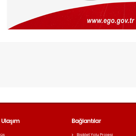
 Ulaşım
Bağlantılar
üs
Bisiklet Yolu Projesi