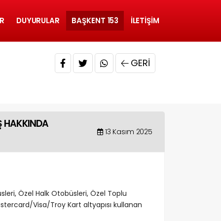
R
DUYURULAR
BAŞKENT 153
İLETIŞIM
GERI
Ş HAKKINDA
13 Kasım 2025
eri, Özel Halk Otobüsleri, Özel Toplu
tercard/Visa/Troy Kart altyapısı kullanan