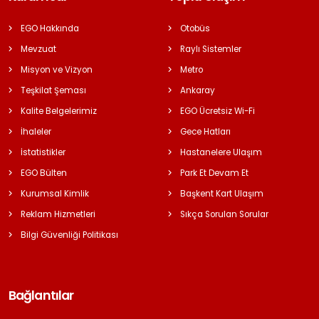
EGO Hakkında
Otobüs
Mevzuat
Raylı Sistemler
Misyon ve Vizyon
Metro
Teşkilat Şeması
Ankaray
Kalite Belgelerimiz
EGO Ücretsiz Wi-Fi
İhaleler
Gece Hatları
İstatistikler
Hastanelere Ulaşım
EGO Bülten
Park Et Devam Et
Kurumsal Kimlik
Başkent Kart Ulaşım
Reklam Hizmetleri
Sıkça Sorulan Sorular
Bilgi Güvenliği Politikası
Bağlantılar