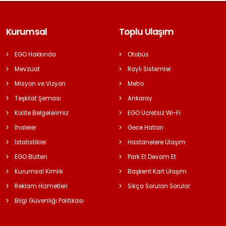
Kurumsal
Toplu Ulaşım
EGO Hakkında
Otobüs
Mevzuat
Raylı Sistemler
Misyon ve Vizyon
Metro
Teşkilat Şeması
Ankaray
Kalite Belgelerimiz
EGO Ücretsiz Wi-Fi
İhaleler
Gece Hatları
İstatistikler
Hastanelere Ulaşım
EGO Bülten
Park Et Devam Et
Kurumsal Kimlik
Başkent Kart Ulaşım
Reklam Hizmetleri
Sıkça Sorulan Sorular
Bilgi Güvenliği Politikası