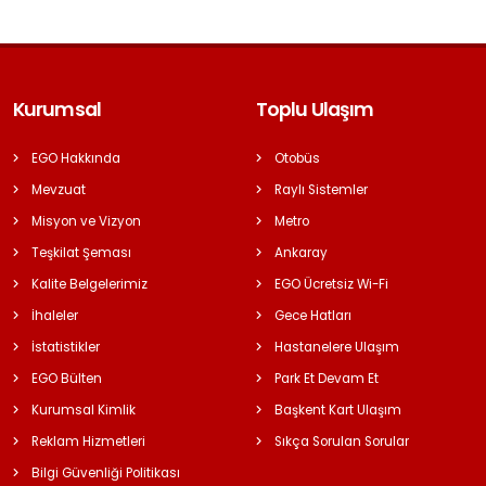
Kurumsal
Toplu Ulaşım
EGO Hakkında
Otobüs
Mevzuat
Raylı Sistemler
Misyon ve Vizyon
Metro
Teşkilat Şeması
Ankaray
Kalite Belgelerimiz
EGO Ücretsiz Wi-Fi
İhaleler
Gece Hatları
İstatistikler
Hastanelere Ulaşım
EGO Bülten
Park Et Devam Et
Kurumsal Kimlik
Başkent Kart Ulaşım
Reklam Hizmetleri
Sıkça Sorulan Sorular
Bilgi Güvenliği Politikası