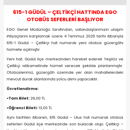
615-1 GÜDÜL – ÇELTİKÇİ HATTINDA EGO
OTOBÜS SEFERLERİ BAŞLIYOR
EGO Genel Müdürlüğü tarafından, vatandaşlarımızın ulaşım
ihtiyaçlarını karşılamak üzere 4 Temmuz 2025 tarihi itibarıyla
615-1 Güdül – Çeltikçi hat numaralı yeni otobüs güzergâhı
hizmete açılmıştır.
Yeni hat; Güdül ilçe merkezinden hareket ederek Yeşilöz ve
Çeltikçi istikametinde hizmet verecek şekilde planlanmıştır.
Otobüslerimiz, güzergâh üzerinde yer alan mahallelerdeki
mevcut durak alanlarında yolcu alımı yapacaktır.
Ücretlendirme:
•Tam Bilet:
26,00 TL
•Öğrenci Bileti:
13,00 TL
Aynı tarihten itibaren, 615 Güdül – Ulus hat numaralı otobüs
seferleri Güdül ilçe merkezinde son bulacak olup; Çeltikçi –