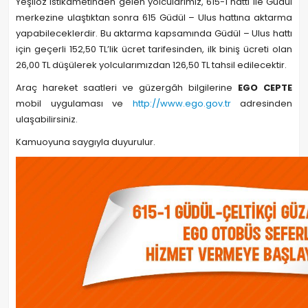
Yeşilöz istikametinden gelen yolcularımız, 615-1 hattı ile Güdül
merkezine ulaştıktan sonra 615 Güdül – Ulus hattına aktarma
yapabileceklerdir. Bu aktarma kapsamında Güdül – Ulus hattı
için geçerli 152,50 TL’lik ücret tarifesinden, ilk biniş ücreti olan
26,00 TL düşülerek yolcularımızdan 126,50 TL tahsil edilecektir.
Araç hareket saatleri ve güzergâh bilgilerine
EGO CEPTE
mobil uygulaması ve
http://www.ego.gov.tr
adresinden
ulaşabilirsiniz.
Kamuoyuna saygıyla duyurulur.