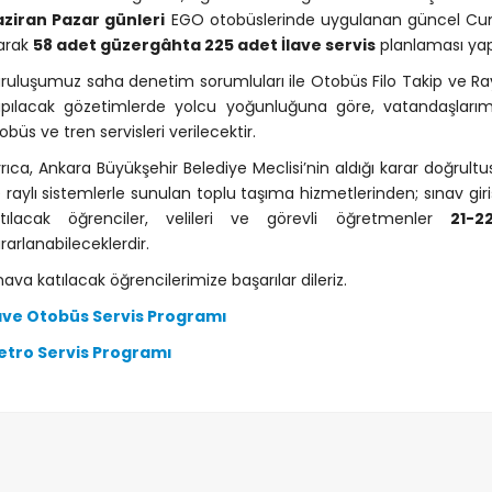
ziran Pazar günleri
EGO otobüslerinde uygulanan güncel Cum
arak
58 adet güzergâhta 225 adet İlave servis
planlaması yapı
ruluşumuz saha denetim sorumluları ile Otobüs Filo Takip ve Rayl
pılacak gözetimlerde yolcu yoğunluğuna göre, vatandaşlarım
obüs ve tren servisleri verilecektir.
rıca, Ankara Büyükşehir Belediye Meclisi’nin aldığı karar doğru
 raylı sistemlerle sunulan toplu taşıma hizmetlerinden; sınav giri
atılacak öğrenciler, velileri ve görevli öğretmenler
21-2
rarlanabileceklerdir.
nava katılacak öğrencilerimize başarılar dileriz.
ave Otobüs Servis Programı
etro Servis Programı