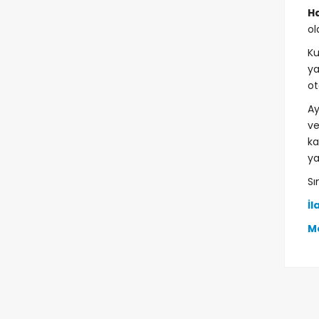
Ha
ol
Ku
ya
ot
Ay
ve
k
ya
Sı
İl
M