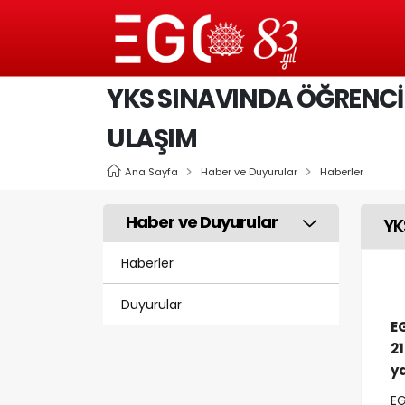
YKS SINAVINDA ÖĞRENCİLE
ULAŞIM
Ana Sayfa
Haber ve Duyurular
Haberler
Haber ve Duyurular
YK
Haberler
Duyurular
E
21
y
EG