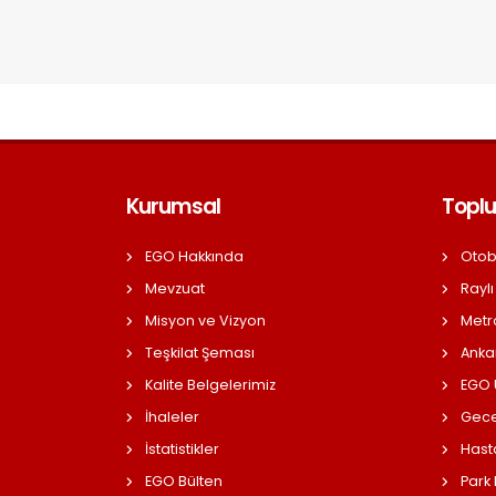
Kurumsal
Toplu
EGO Hakkında
Otob
Mevzuat
Raylı
Misyon ve Vizyon
Metr
Teşkilat Şeması
Anka
Kalite Belgelerimiz
EGO Ü
İhaleler
Gece
İstatistikler
Hast
EGO Bülten
Park