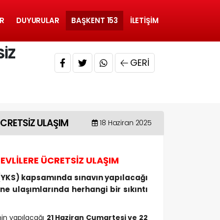
R
DUYURULAR
BAŞKENT 153
İLETIŞIM
SİZ
GERI
ÜCRETSİZ ULAŞIM
18 Haziran 2025
EVLİLERE ÜCRETSİZ ULAŞIM
(YKS) kapsamında sınavın yapılacağı
ine ulaşımlarında herhangi bir sıkıntı
in yapılacağı
21 Haziran Cumartesi ve 22