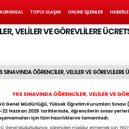
KURUMSAL
TOPLU ULAŞIM
ONLINE İŞLEMLER
HABERLE
R, VELİLER VE GÖREVLİLERE ÜCRET
S SINAVINDA ÖĞRENCİLER, VELİLER VE GÖREVLİLERE 
YKS SINAVINDA ÖĞRENCİLER, VELİLER VE GÖR
GO Genel Müdürlüğü, Yüksek Öğretim Kurumları Sınavı 
-22 Haziran 2025 tarihlerinde, öğrencilerin sınav yerler
aşamamaları için tüm hazırlıklarını tamamladı.
O Genel Müdürlüğünce, öğrencileri mağdur etmemek için YKS’n