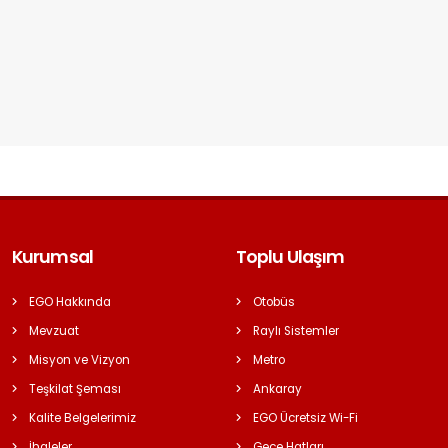
Kurumsal
Toplu Ulaşım
EGO Hakkında
Otobüs
Mevzuat
Raylı Sistemler
Misyon ve Vizyon
Metro
Teşkilat Şeması
Ankaray
Kalite Belgelerimiz
EGO Ücretsiz Wi-Fi
İhaleler
Gece Hatları