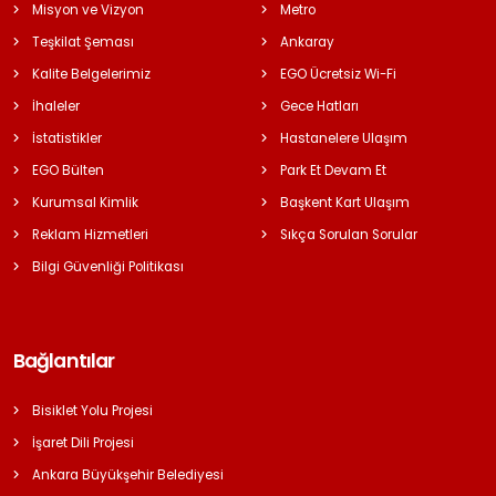
Misyon ve Vizyon
Metro
Teşkilat Şeması
Ankaray
Kalite Belgelerimiz
EGO Ücretsiz Wi-Fi
İhaleler
Gece Hatları
İstatistikler
Hastanelere Ulaşım
EGO Bülten
Park Et Devam Et
Kurumsal Kimlik
Başkent Kart Ulaşım
Reklam Hizmetleri
Sıkça Sorulan Sorular
Bilgi Güvenliği Politikası
Bağlantılar
Bisiklet Yolu Projesi
İşaret Dili Projesi
Ankara Büyükşehir Belediyesi