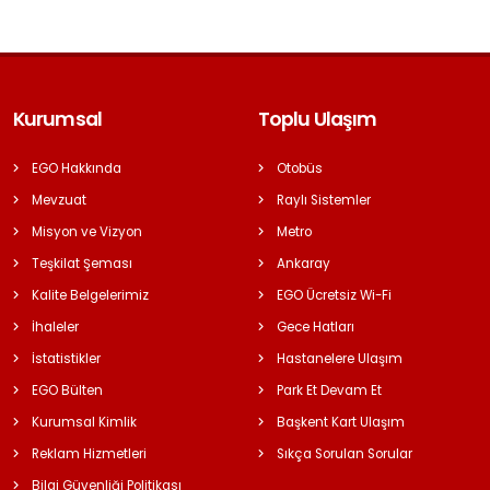
Kurumsal
Toplu Ulaşım
EGO Hakkında
Otobüs
Mevzuat
Raylı Sistemler
Misyon ve Vizyon
Metro
Teşkilat Şeması
Ankaray
Kalite Belgelerimiz
EGO Ücretsiz Wi-Fi
İhaleler
Gece Hatları
İstatistikler
Hastanelere Ulaşım
EGO Bülten
Park Et Devam Et
Kurumsal Kimlik
Başkent Kart Ulaşım
Reklam Hizmetleri
Sıkça Sorulan Sorular
Bilgi Güvenliği Politikası