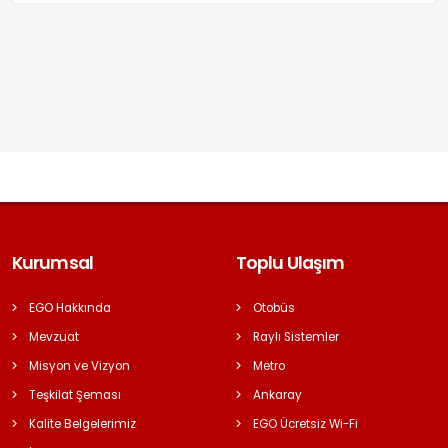
Kurumsal
Toplu Ulaşım
EGO Hakkında
Otobüs
Mevzuat
Raylı Sistemler
Misyon ve Vizyon
Metro
Teşkilat Şeması
Ankaray
Kalite Belgelerimiz
EGO Ücretsiz Wi-Fi